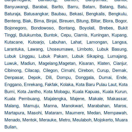
Banyuwangi, Barabai, Barito, Barru, Batam, Batang, Batu,
Baturaja, Batusangkar, Baubau, Bekasi, Bengkalis, Bengkulu,
Benteng, Biak, Bima, Binjai, Bireuen, Bitung, Blitar, Blora, Bogor,
Bojonegoro, Bondowoso, Bontang, Boyolali, Brebes, Bukit
Tinggi, Bulukumba, Buntok, Cepu, Ciamis, Kuningan, Kupang,
Kutacane, Kutoarjo, Labuhan, Lahat, Lamongan, Langsa,
Larantuka, Lawang, Lhoseumawe, Limboto, Lubuk Basung,
Lubuk Linggau, Lubuk Pakam, Lubuk Sikaping, Lumajang,
Luwuk, Madiun, Magelang,Magetan, Kisaran, Klaten, Cianjur,
Cibinong, Cilacap, Cilegon, Cimahi, Cirebon, Curup, Demak,
Denpasar, Depok, Dili, Dompu, Donggala, Dumai, Ende,
Enggano, Enrekang, Fakfak, Kolaka, Kota Baru Pulau Laut, Kota
Bumi, Kota Jantho, Kota Mobagu, Kuala Kapuas, Kuala Kurun,
Kuala Pembuang, Majalengka, Majene, Makale, Makassar,
Malang, Mamuju, Manna, Manokwari, Marabahan, Maros,
Martapura, Masohi, Mataram, Maumere, Medan, Mempawah,
Menado, Mentok, Merauke, Metro, Meulaboh, Mojokerto, Muara
Bulian,