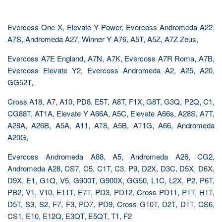
Evercoss One X, Elevate Y Power, Evercoss Andromeda A22,
A7S, Andromeda A27, Winner Y A76, A5T, A5Z, A7Z Zeus,
Evercoss A7E England, A7N, A7K, Evercoss A7R Roma, A7B,
Evercoss Elevate Y2, Evercoss Andromeda A2, A25, A20,
GG52T,
Cross A18, A7, A10, PD8, E5T, A8T, F1X, G8T, G3Q, P2Q, C1,
CG88T, AT1A, Elevate Y A66A, A5C, Elevate A66s, A28S, A7T,
A28A, A26B, A5A, A11, AT8, A5B, AT1G, A66, Andromeda
A20G,
Evercoss Andromeda A88, A5, Andromeda A26, CG2,
Andromeda A28, CS7, C5, C1T, C3, P9, D2X, D3C, D5X, D6X,
D9X, E1, G1Q, V5, G900T, G900X, GG50, L1C, L2X, P2, P6T,
PB2, V1, V10, E11T, E7T, PD3, PD12, Cross PD11, P1T, H1T,
D5T, S3, S2, F7, F3, PD7, PD9, Cross G10T, D2T, D1T, CS6,
CS1, E10, E12Q, E3QT, E5QT, T1, F2