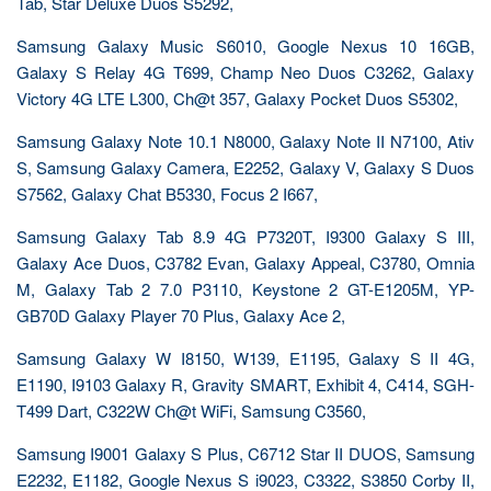
Tab, Star Deluxe Duos S5292,
Samsung Galaxy Music S6010, Google Nexus 10 16GB,
Galaxy S Relay 4G T699, Champ Neo Duos C3262, Galaxy
Victory 4G LTE L300, Ch@t 357, Galaxy Pocket Duos S5302,
Samsung Galaxy Note 10.1 N8000, Galaxy Note II N7100, Ativ
S, Samsung Galaxy Camera, E2252, Galaxy V, Galaxy S Duos
S7562, Galaxy Chat B5330, Focus 2 I667,
Samsung Galaxy Tab 8.9 4G P7320T, I9300 Galaxy S III,
Galaxy Ace Duos, C3782 Evan, Galaxy Appeal, C3780, Omnia
M, Galaxy Tab 2 7.0 P3110, Keystone 2 GT-E1205M, YP-
GB70D Galaxy Player 70 Plus, Galaxy Ace 2,
Samsung Galaxy W I8150, W139, E1195, Galaxy S II 4G,
E1190, I9103 Galaxy R, Gravity SMART, Exhibit 4, C414, SGH-
T499 Dart, C322W Ch@t WiFi, Samsung C3560,
Samsung I9001 Galaxy S Plus, C6712 Star II DUOS, Samsung
E2232, E1182, Google Nexus S i9023, C3322, S3850 Corby II,