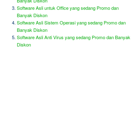
Banyak Diskon
Software Asli untuk Office yang sedang Promo dan
Banyak Diskon
Software Asli Sistem Operasi yang sedang Promo dan
Banyak Diskon
Software Asli Anti Virus yang sedang Promo dan Banyak
Diskon
R
e
l
a
t
e
d
p
o
s
t
s
: