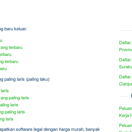
ng baru keluar:
ru
Daftar
yang terbaru
Provin
erbaru
Daftar
ng terbaru
Suraka
baru
Daftar
 paling laris (paling laku):
Cianju
laris
ang paling laris
ling laris
Peluan
 paling laris
Kerja 
ng laris
Peluan
apatkan software legal dengan harga murah, banyak