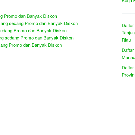
Kerja 
ng Promo dan Banyak Diskon
 yang sedang Promo dan Banyak Diskon
Daftar
g sedang Promo dan Banyak Diskon
Tanjun
ang sedang Promo dan Banyak Diskon
Riau
sedang Promo dan Banyak Diskon
Daftar
Manado
R
e
Daftar
l
Provin
a
t
e
d
p
o
s
t
s
: