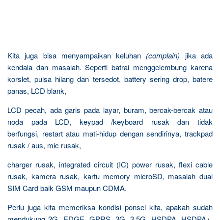
Kita juga bisa menyampaikan keluhan
(complain)
jika ada
kendala dan masalah. Seperti batrai menggelembung karena
korslet, pulsa hilang dan tersedot, battery sering drop, batere
panas, LCD blank,
LCD pecah, ada garis pada layar, buram, bercak-bercak atau
noda pada LCD, keypad /keyboard rusak dan tidak
berfungsi, restart atau mati-hidup dengan sendirinya, trackpad
rusak / aus, mic rusak,
charger rusak, integrated circuit (IC) power rusak, flexi cable
rusak, kamera rusak, kartu memory microSD, masalah dual
SIM Card baik GSM maupun CDMA.
Perlu juga kita memeriksa kondisi ponsel kita, apakah sudah
mendukung 2G, EDGE, GPRS, 3G, 3,5G, HSDPA, HSDPA+,