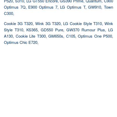
P520, S310, LG GT550 Encore, GS390 Prime, Quantum, C900
Optimus 7Q, E900 Optimus 7, LG Optimus T, GW910, Town
C300,
Cookie 3G T320, Wink 3G T320, LG Cookie Style T310, Wink
Style T310, KS365, GD550 Pure, GW370 Rumour Plus, LG
A130, Cookie Lite T300, GM650s, C105, Optimus One P500,
Optimus Chic E720,