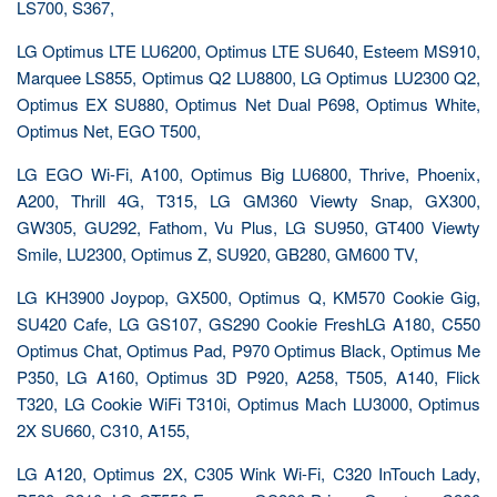
LS700, S367,
LG Optimus LTE LU6200, Optimus LTE SU640, Esteem MS910,
Marquee LS855, Optimus Q2 LU8800, LG Optimus LU2300 Q2,
Optimus EX SU880, Optimus Net Dual P698, Optimus White,
Optimus Net, EGO T500,
LG EGO Wi-Fi, A100, Optimus Big LU6800, Thrive, Phoenix,
A200, Thrill 4G, T315, LG GM360 Viewty Snap, GX300,
GW305, GU292, Fathom, Vu Plus, LG SU950, GT400 Viewty
Smile, LU2300, Optimus Z, SU920, GB280, GM600 TV,
LG KH3900 Joypop, GX500, Optimus Q, KM570 Cookie Gig,
SU420 Cafe, LG GS107, GS290 Cookie FreshLG A180, C550
Optimus Chat, Optimus Pad, P970 Optimus Black, Optimus Me
P350, LG A160, Optimus 3D P920, A258, T505, A140, Flick
T320, LG Cookie WiFi T310i, Optimus Mach LU3000, Optimus
2X SU660, C310, A155,
LG A120, Optimus 2X, C305 Wink Wi-Fi, C320 InTouch Lady,