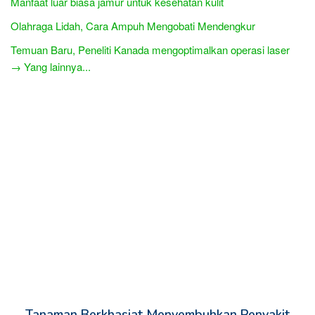
Manfaat luar biasa jamur untuk kesehatan kulit
Olahraga Lidah, Cara Ampuh Mengobati Mendengkur
Temuan Baru, Peneliti Kanada mengoptimalkan operasi laser
→ Yang lainnya...
Tanaman Berkhasiat Menyembuhkan Penyakit