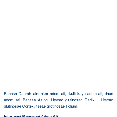
Bahasa Daerah lain: akar adem ati, kulit kayu adem ati, daun
adem ati. Bahasa Asing: Litseae glutinosae Radix, . Litseae
glutinosae Cortex,litseae glictinosae Folium,
Informasi Mengenai Adem Ati: