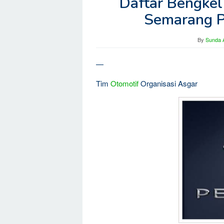
Daftar Bengkel
Semarang P
By
Sunda A
—
Tim
Otomotif
Organisasi Asgar