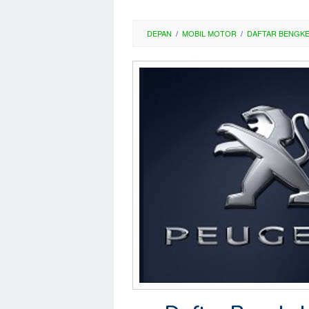
DEPAN
/
MOBIL MOTOR
/
DAFTAR BENGK