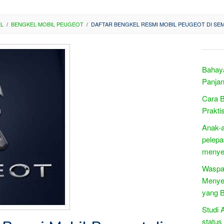
EL
/
BENGKEL MOBIL PEUGEOT
/
DAFTAR BENGKEL RESMI MOBIL PEUGEOT DI SE
Bahaya
Panja
Cara B
Prakti
Anak-
pelepa
menye
Waspad
Menyeb
yang 
Studi 
status