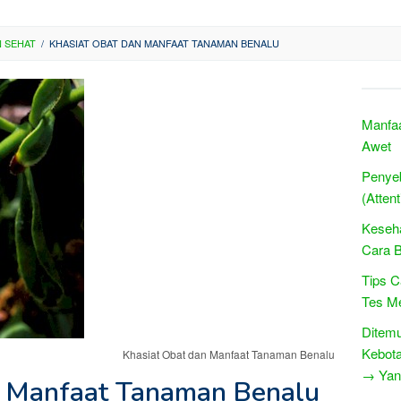
 SEHAT
/
KHASIAT OBAT DAN MANFAAT TANAMAN BENALU
Manfaa
Awet
Penye
(Attent
Keseha
Cara B
Tips C
Tes M
Ditem
Kebot
Khasiat Obat dan Manfaat Tanaman Benalu
→ Yang
n Manfaat Tanaman Benalu