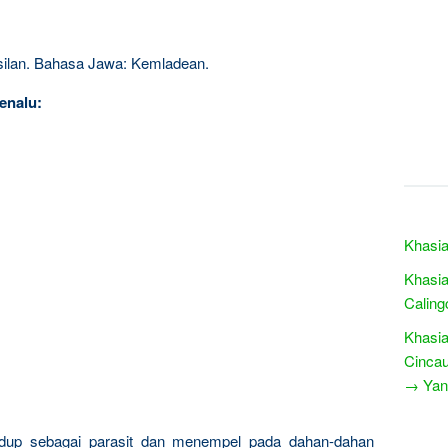
asilan. Bahasa Jawa: Kemladean.
enalu:
Khasia
Khasia
Caling
Khasia
Cinca
→ Yang
dup sebagai parasit dan menempel pada dahan-dahan