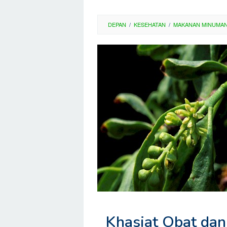
DEPAN
/
KESEHATAN
/
MAKANAN MINUMAN
Khasiat Obat da