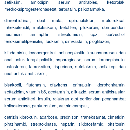
sefiksim, amlodipin, serum antirabies, ketorolak,
medroksiprogesteronasetat, terbutalin, psikofarmaka,
dimenhidrinat, obat mata, spironolakton, metotreksat,
triheksifenidil, meloksikam, ketotifen, pilokarpin, domperidon,
neomisin, amitriptilin, streptomisin, cpz, carvedilol,
fenoksimetilpenisilin, fluoksetin, simvastatin, pioglitazon,
klindamisin, levonorgestrel, antineoplastik, imunosupresan dan
obat untuk terapi paliatik, asparaginase, serum imunoglobulin,
testosteron, tamoksifen, risperidon, sefotaksim, antialergi dan
obat untuk anafilaksis,
bisakodil, flufenasin, efavirens, primakuin, klorpheniramin,
seftazidim, vitamin b6, gentamisin, gliklazid, serum antibisa ular,
serum antidifteri, insulin, relaksan otot perifer dan penghambat
kolinesterase, pankuronium, vaksin campak,
cetrizin klorokuin, acarbose, prednison, traneksamat, cimetidin,
pirazinamid, streptokinase, heparin, siklofosfamid, oksitosin,