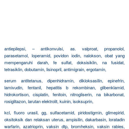
antiepilepsi, – antikonvulsi, as. valproat, propanolol,
parasetamol, loperamid, povidon iodin, nalokson, obat yang
mempengaruhi darah, fe sulfat, doksisiklin, na fusidat,
tetrasiklin, dobutamin, lisinopril, antimigrain, ergotamin,
serum antitetanus, dipenhidramin, dikloksasilin, epinefrin,
lamivudin, fentanil, hepatitis b rekombinan, glibenklamid,
hidrokortison, cisplatin, fenitoin, nitrogliserin, na bikarbonat,
rosiglitazon, larutan elektrolit, kuinin, isoksuprin,
kcl, fluoro urasil, gg, sulfacetamid, piridostigmin, glimepirid,
oksitoksik dan relaksan uterus, ampisilin, dakarbasin, loratadin
warfarin, azatrioprin, vaksin dtp, bromheksin, vaksin rabies,