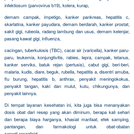
infektiosum (parvovirus b19), kolera, kurap,
demam campak, impetigo, kanker pankreas, hepatitis c,
skarlatina, kanker payudara, demam berdarah, kanker prostat,
sakit gigi, rubeola, radang lambung dan usus, demam kelenjar,
pasang kawat gigi, influenza,
cacingan, tuberkulosis (TBC), cacar air (varicella), kanker paru-
paru, leukemia, konjungtivitis, rabies, lepra, campak, tetanus,
kanker serviks, batuk rejan (pertusis), cabut gigi, beri-beri,
malaria, kudis, diare, beguk, rubella, hepatitis a, disentri amuba,
flu burung, hepatitis b, anthrax, penyakit meningokokus,
penyakit tangan, kaki dan mulut, kutu, chikungunya, dan
penyakit lainnya.
Di tempat layanan kesehatan ini, kita juga bisa menanyakan
dosis obat dari resep yang akan diminum, berapa kali sehari
dan berapa biaya harganya, khasiat manfaat, efek samping,
pantangan, dan farmakologi untuk obat-obatan
seperti repaglinid,