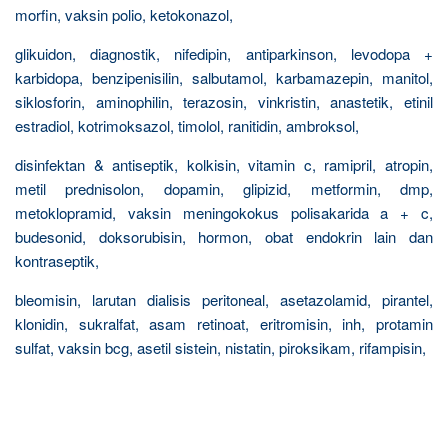
morfin, vaksin polio, ketokonazol,
glikuidon, diagnostik, nifedipin, antiparkinson, levodopa +
karbidopa, benzipenisilin, salbutamol, karbamazepin, manitol,
siklosforin, aminophilin, terazosin, vinkristin, anastetik, etinil
estradiol, kotrimoksazol, timolol, ranitidin, ambroksol,
disinfektan & antiseptik, kolkisin, vitamin c, ramipril, atropin,
metil prednisolon, dopamin, glipizid, metformin, dmp,
metoklopramid, vaksin meningokokus polisakarida a + c,
budesonid, doksorubisin, hormon, obat endokrin lain dan
kontraseptik,
bleomisin, larutan dialisis peritoneal, asetazolamid, pirantel,
klonidin, sukralfat, asam retinoat, eritromisin, inh, protamin
sulfat, vaksin bcg, asetil sistein, nistatin, piroksikam, rifampisin,