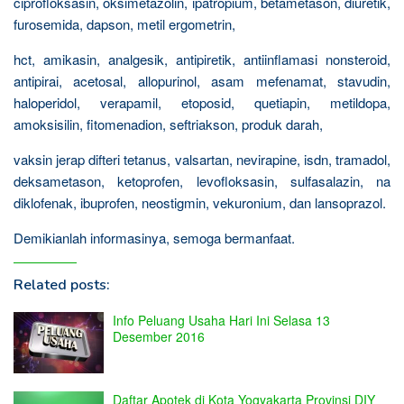
ciprofloksasin, oksimetazolin, ipatropium, betametason, diuretik,
furosemida, dapson, metil ergometrin,
hct, amikasin, analgesik, antipiretik, antiinflamasi nonsteroid,
antipirai, acetosal, allopurinol, asam mefenamat, stavudin,
haloperidol, verapamil, etoposid, quetiapin, metildopa,
amoksisilin, fitomenadion, seftriakson, produk darah,
vaksin jerap difteri tetanus, valsartan, nevirapine, isdn, tramadol,
deksametason, ketoprofen, levofloksasin, sulfasalazin, na
diklofenak, ibuprofen, neostigmin, vekuronium, dan lansoprazol.
Demikianlah informasinya, semoga bermanfaat.
Related posts:
Info Peluang Usaha Hari Ini Selasa 13
Desember 2016
Daftar Apotek di Kota Yogyakarta Provinsi DIY