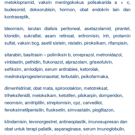
metoklopramid, vaksin meningokokus polisakarida a + c,
budesonid, doksorubisin, hormon, obat endokrin lain dan
kontraseptik,
bleomisin, larutan dialisis peritoneal, asetazolamid, pirantel,
klonidin, sukralfat, asam retinoat, eritromisin, inh, protamin
sulfat, vaksin bcg, asetil sistein, nistatin, piroksikam, rifampisin,
sitarabin, basitrasin – polimiksin b, omeprazol, metronidazol,
vinblastin, pethidin, flukonazol, alprazolam, griseofulvin,
sefiksim, amlodipin, serum antirabies, ketorolak,
medroksiprogesteronasetat, terbutalin, psikofarmaka,
dimenhidrinat, obat mata, spironolakton, metotreksat,
triheksifenidil, meloksikam, ketotifen, pilokarpin, domperidon,
neomisin, amitriptilin, streptomisin, cpz, carvedilol,
fenoksimetilpenisilin, fluoksetin, simvastatin, pioglitazon,
klindamisin, levonorgestrel, antineoplastik, imunosupresan dan
obat untuk terapi paliatik, asparaginase, serum imunoglobulin,