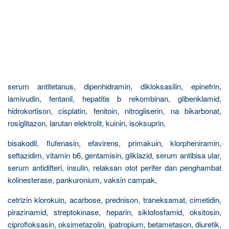
serum antitetanus, dipenhidramin, dikloksasilin, epinefrin,
lamivudin, fentanil, hepatitis b rekombinan, glibenklamid,
hidrokortison, cisplatin, fenitoin, nitrogliserin, na bikarbonat,
rosiglitazon, larutan elektrolit, kuinin, isoksuprin,
bisakodil, flufenasin, efavirens, primakuin, klorpheniramin,
seftazidim, vitamin b6, gentamisin, gliklazid, serum antibisa ular,
serum antidifteri, insulin, relaksan otot perifer dan penghambat
kolinesterase, pankuronium, vaksin campak,
cetrizin klorokuin, acarbose, prednison, traneksamat, cimetidin,
pirazinamid, streptokinase, heparin, siklofosfamid, oksitosin,
ciprofloksasin, oksimetazolin, ipatropium, betametason, diuretik,