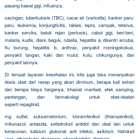
pasang kawat gigi, influenza,
cacingan, tuberkulosis (TBC), cacar air (varicella), kanker paru-
paru, leukemia, konjungtivitis, rabies, lepra, campak, tetanus,
kanker serviks, batuk rejan (pertusis), cabut gigi, beri-beri,
malaria, kudis, diare, beguk, rubella, hepatitis a, disentri amuba,
flu burung, hepatitis b, anthrax, penyakit meningokokus,
penyakit tangan, kaki dan mulut, kutu, chikungunya, dan
penyakit lainnya.
Di tempat layanan kesehatan ini, kita juga bisa menanyakan
dosis obat dari resep yang akan diminum, berapa kali sehari
dan berapa biaya harganya, khasiat manfaat, efek samping,
pantangan, dan farmakologi untuk obat-obatan
seperti repaglinid,
mg sulfat, suksametonium, kloramfenikol (thiampenikol),
mikonazol, antasida, sefadroksil antidot dan obat lain untuk
keracunan, kalsium glukonat anti infeksi, asiklovir, hidroksil
urea, ethambutol, diazepam, phenobarbital, digoksin,