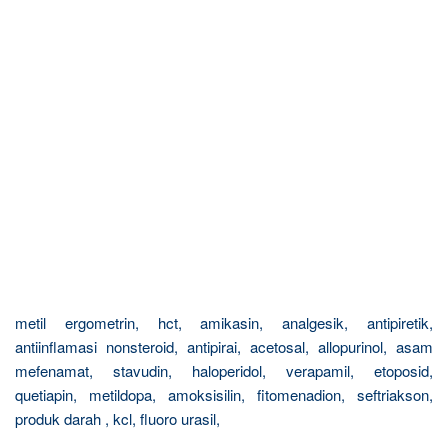
metil ergometrin, hct, amikasin, analgesik, antipiretik,
antiinflamasi nonsteroid, antipirai, acetosal, allopurinol, asam
mefenamat, stavudin, haloperidol, verapamil, etoposid,
quetiapin, metildopa, amoksisilin, fitomenadion, seftriakson,
produk darah , kcl, fluoro urasil,