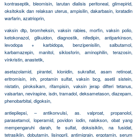
kontraseptik, bleomisin, larutan dialisis peritoneal, glimepirid,
oksitoksik dan relaksan uterus, ampisilin, dakarbasin, loratadin
warfarin, azatrioprin,
vaksin dtp, bromheksin, vaksin rabies, morfin, vaksin polio,
ketokonazol, glikuidon, diagnostik, nifedipin, antiparkinson,
levodopa + karbidopa, benzipenisilin, salbutamol,
karbamazepin, manitol, siklosforin, aminophilin, terazosin,
vinkristin, anastetik,
asetazolamid, pirantel, klonidin, sukralfat, asam retinoat,
eritromisin, inh, protamin sulfat, vaksin bcg, asetil sistein,
nistatin, piroksikam, rifampisin, vaksin jerap difteri tetanus,
valsartan, nevirapine, isdn, tramadol, deksametason, diazepam,
phenobarbital, digoksin,
antiepilepsi, – antikonvulsi, as. valproat, propanolol,
parasetamol, loperamid, povidon iodin, nalokson, obat yang
mempengaruhi darah, fe sulfat, doksisiklin, na fusidat,
tetrasiklin, dobutamin, lisinopril, antimigrain, ergotamin, serum