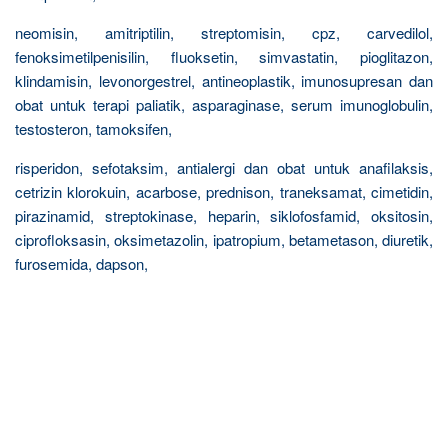
neomisin, amitriptilin, streptomisin, cpz, carvedilol,
fenoksimetilpenisilin, fluoksetin, simvastatin, pioglitazon,
klindamisin, levonorgestrel, antineoplastik, imunosupresan dan
obat untuk terapi paliatik, asparaginase, serum imunoglobulin,
testosteron, tamoksifen,
risperidon, sefotaksim, antialergi dan obat untuk anafilaksis,
cetrizin klorokuin, acarbose, prednison, traneksamat, cimetidin,
pirazinamid, streptokinase, heparin, siklofosfamid, oksitosin,
ciprofloksasin, oksimetazolin, ipatropium, betametason, diuretik,
furosemida, dapson,