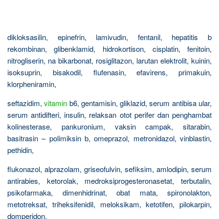
dikloksasilin, epinefrin, lamivudin, fentanil, hepatitis b
rekombinan, glibenklamid, hidrokortison, cisplatin, fenitoin,
nitrogliserin, na bikarbonat, rosiglitazon, larutan elektrolit, kuinin,
isoksuprin, bisakodil, flufenasin, efavirens, primakuin,
klorpheniramin,
seftazidim,
vitamin
b6, gentamisin, gliklazid, serum antibisa ular,
serum antidifteri, insulin, relaksan otot perifer dan penghambat
kolinesterase, pankuronium, vaksin campak, sitarabin,
basitrasin – polimiksin b, omeprazol, metronidazol, vinblastin,
pethidin,
flukonazol, alprazolam, griseofulvin, sefiksim, amlodipin, serum
antirabies, ketorolak, medroksiprogesteronasetat, terbutalin,
psikofarmaka, dimenhidrinat, obat mata, spironolakton,
metotreksat, triheksifenidil, meloksikam, ketotifen, pilokarpin,
domperidon,