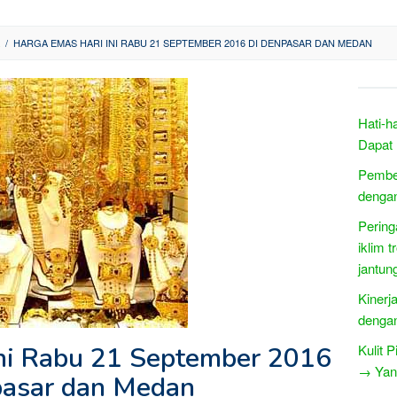
/
HARGA EMAS HARI INI RABU 21 SEPTEMBER 2016 DI DENPASAR DAN MEDAN
Hati-h
Dapat
Pember
denga
Pering
iklim 
jantun
Kinerj
dengan 
ni Rabu 21 September 2016
Kulit 
→ Yang
pasar dan Medan