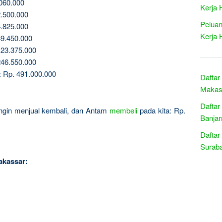
060.000
Kerja 
.500.000
Peluan
.825.000
Kerja 
9.450.000
23.375.000
46.550.000
: Rp. 491.000.000
Daftar
Makass
Daftar
 ingin menjual kembali, dan Antam
membeli
pada kita: Rp.
Banjar
Daftar
Suraba
akassar: