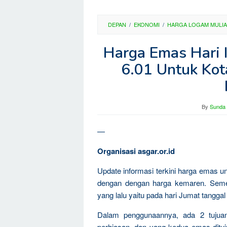
DEPAN
/
EKONOMI
/
HARGA LOGAM MULIA
Harga Emas Hari 
6.01 Untuk Kot
By
Sunda 
—
Organisasi asgar.or.id
Update informasi terkini harga emas u
dengan dengan harga kemaren. Semen
yang lalu yaitu pada hari Jumat tanggal
Dalam penggunaannya, ada 2 tujua
perhiasan, dan yang kedua emas dituju