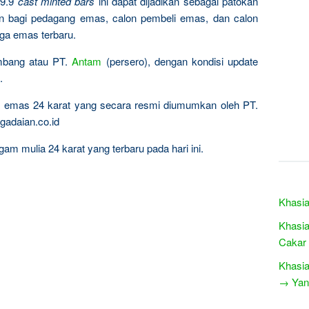
9.9
cast minted bars
ini dapat dijadikan sebagai patokan
n bagi pedagang emas, calon pembeli emas, dan calon
rga emas terbaru.
ambang atau PT.
Antam
(persero), dengan kondisi update
.
ta emas 24 karat yang secara resmi diumumkan oleh PT.
gadaian.co.id
am mulia 24 karat yang terbaru pada hari ini.
Khasia
Khasia
Cakar
Khasia
→ Yang