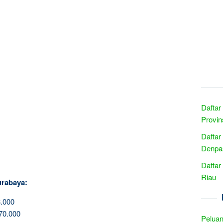
Daftar
Provin
Daftar
Denpas
Daftar
Riau
urabaya:
.000
70.000
Peluan