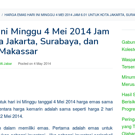
/
HARGA EMAS HARI INI MINGGU 4 MEI 2014 JAM 6.01 UNTUK KOTA JAKARTA, SUR
Ini Minggu 4 Mei 2014 Jam
a Jakarta, Surabaya, dan
Gabung
Makassar
Kolest
Waspa
Al Jabar
Posted on
4 May 2014
Terse
Minum
Merusa
Hasil 
ntuk hari ini Minggu tanggal 4 Mei 2014 harga emas sama
Beris
tara harga kemarin adalah sama seperti harga 2 hari
Progre
 2 Mei 2014.
Pering
yang T
n dalam memiliki emas. Pertama adalah emas untuk
Olahan
kan sebagai investasi. Jika sebagai investasi seringkali