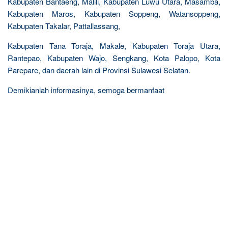
Kabupaten Bantaeng, Malili, Kabupaten Luwu Utara, Masamba,
Kabupaten Maros, Kabupaten Soppeng, Watansoppeng,
Kabupaten Takalar, Pattallassang,
Kabupaten Tana Toraja, Makale, Kabupaten Toraja Utara,
Rantepao, Kabupaten Wajo, Sengkang, Kota Palopo, Kota
Parepare, dan daerah lain di Provinsi Sulawesi Selatan.
Demikianlah informasinya, semoga bermanfaat
R
e
l
a
t
e
d
p
o
s
t
s
: