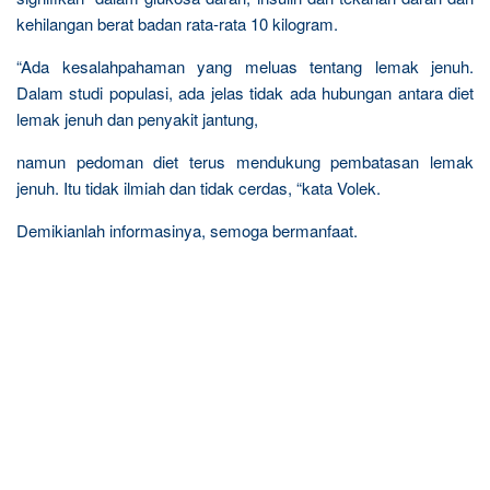
kehilangan berat badan rata-rata 10 kilogram.
“Ada kesalahpahaman yang meluas tentang lemak jenuh.
Dalam studi populasi, ada jelas tidak ada hubungan antara diet
lemak jenuh dan penyakit jantung,
namun pedoman diet terus mendukung pembatasan lemak
jenuh. Itu tidak ilmiah dan tidak cerdas, “kata Volek.
Demikianlah informasinya, semoga bermanfaat.
R
e
l
a
t
e
d
p
o
s
t