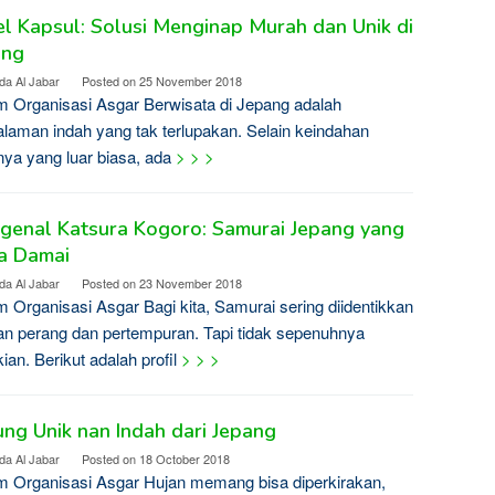
l Kapsul: Solusi Menginap Murah dan Unik di
ang
da Al Jabar
Posted on
25 November 2018
 Organisasi Asgar Berwisata di Jepang adalah
laman indah yang tak terlupakan. Selain keindahan
ya yang luar biasa, ada
> > >
genal Katsura Kogoro: Samurai Jepang yang
a Damai
da Al Jabar
Posted on
23 November 2018
 Organisasi Asgar Bagi kita, Samurai sering diidentikkan
n perang dan pertempuran. Tapi tidak sepenuhnya
ian. Berikut adalah profil
> > >
ng Unik nan Indah dari Jepang
da Al Jabar
Posted on
18 October 2018
 Organisasi Asgar Hujan memang bisa diperkirakan,