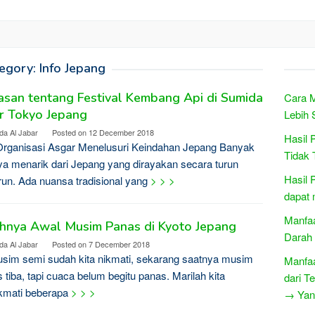
egory:
Info Jepang
san tentang Festival Kembang Api di Sumida
Cara M
r Tokyo Jepang
Lebih 
da Al Jabar
Posted on
12 December 2018
Hasil 
Organisasi Asgar Menelusuri Keindahan Jepang Banyak
Tidak 
a menarik dari Jepang yang dirayakan secara turun
Hasil P
un. Ada nuansa tradisional yang
> > >
dapat
Manfa
ahnya Awal Musim Panas di Kyoto Jepang
Darah
da Al Jabar
Posted on
7 December 2018
im semi sudah kita nikmati, sekarang saatnya musim
Manfaa
 tiba, tapi cuaca belum begitu panas. Marilah kita
dari T
kmati beberapa
> > >
→ Yang