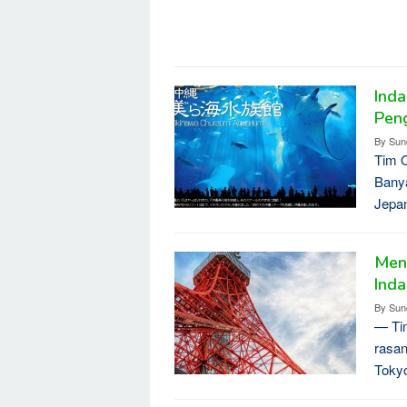
Ind
Pen
By
Sun
Tim O
Banya
Jepan
Men
Inda
By
Sun
— Tim
rasan
Toky