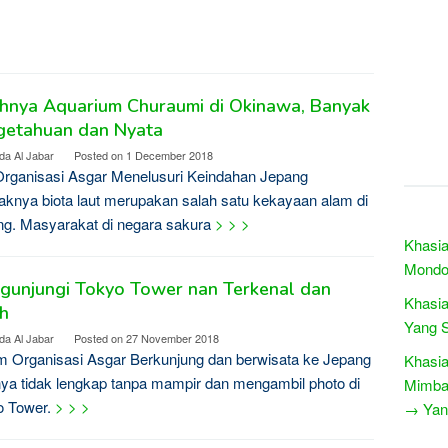
ahnya Aquarium Churaumi di Okinawa, Banyak
getahuan dan Nyata
da Al Jabar
Posted on
1 December 2018
rganisasi Asgar Menelusuri Keindahan Jepang
knya biota laut merupakan salah satu kekayaan alam di
g. Masyarakat di negara sakura
> > >
Khasia
Mondo
gunjungi Tokyo Tower nan Terkenal dan
Khasia
h
Yang S
da Al Jabar
Posted on
27 November 2018
 Organisasi Asgar Berkunjung dan berwisata ke Jepang
Khasia
ya tidak lengkap tanpa mampir dan mengambil photo di
Mimb
o Tower.
> > >
→ Yang