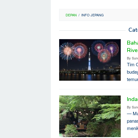
DEPAN
/
INFO JEPANG
Cat
Baha
Rive
By
Sun
Tim 
buday
temur
Ind
By
Sun
— Mus
panas
meni