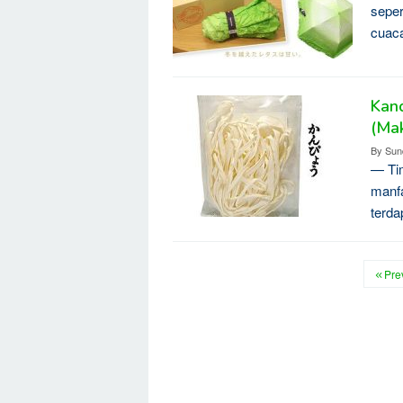
seper
cuac
Kand
(Ma
By
Sun
— Tim
manfa
terda
Pre