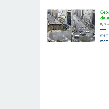
Cepa
dala
By
Sun
—– Ti
membu
memb