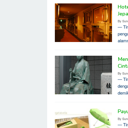
Hote
Jep
By
Sun
— Tim
penga
alamn
Men
Cint
By
Sun
— Tim
denga
demik
Payu
By
Sun
— Tim