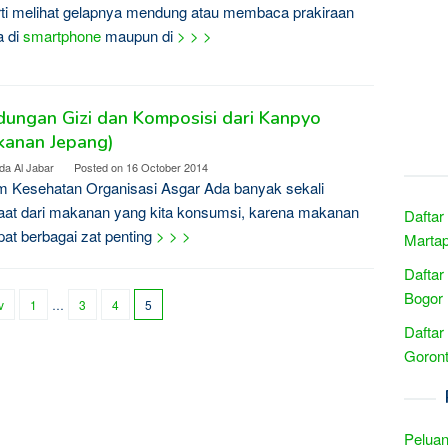
ti melihat gelapnya mendung atau membaca prakiraan
a di
smartphone
maupun di
> > >
ungan Gizi dan Komposisi dari Kanpyo
kanan Jepang)
da Al Jabar
Posted on
16 October 2014
 Kesehatan Organisasi Asgar Ada banyak sekali
at dari makanan yang kita konsumsi, karena makanan
Daftar
pat berbagai zat penting
> > >
Martap
Daftar
Bogor 
v
1
…
3
4
5
Daftar
Goront
Peluan