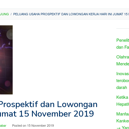
NJUNG
/
PELUANG USAHA PROSPEKTIF DAN LOWONGAN KERJA HARI INI JUMAT 15
Peneli
dan Fa
Olahra
Mende
Inovas
terobo
darah
Ketika
Prospektif dan Lowongan
Hepati
 Jumat 15 November 2019
Manfaa
Kanke
Jabar
Posted on
15 November 2019
→ Yang