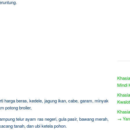
eruntung.
Khasia
Mindi 
Khasia
i harga beras, kedele, jagung ikan, cabe, garam, minyak
Kwalot
m potong broiler,
Khasia
→ Yang
kampung telur ayam ras negeri, gula pasir, bawang merah,
 kacang tanah, dan ubi ketela pohon.