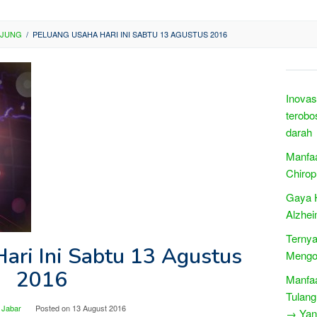
NJUNG
/
PELUANG USAHA HARI INI SABTU 13 AGUSTUS 2016
Inovas
terobo
darah
Manfaa
Chirop
Gaya 
Alzhei
Ternya
ari Ini Sabtu 13 Agustus
Mengo
2016
Manfaa
Tulang
 Jabar
Posted on
13 August 2016
→ Yang