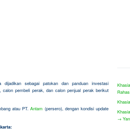
sa dijadikan sebagai patokan dan panduan investasi
Khasia
calon pembeli perak, dan calon penjual perak berikut
Rahasi
Khasia
ambang atau PT.
Antam
(persero), dengan kondisi update
Khasia
→ Yang
karta: