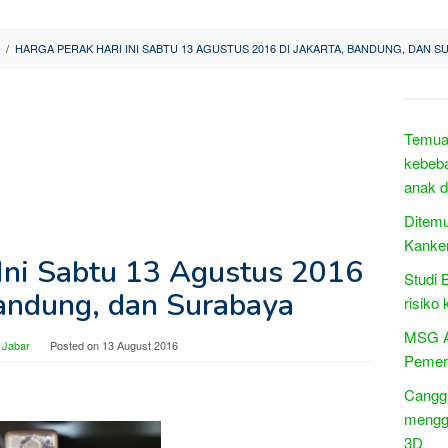
/
HARGA PERAK HARI INI SABTU 13 AGUSTUS 2016 DI JAKARTA, BANDUNG, DAN S
Temuan
kebeba
anak d
Ditemu
Kanke
 Ini Sabtu 13 Agustus 2016
Studi 
Bandung, dan Surabaya
risiko
MSG A
 Jabar
Posted on
13 August 2016
Pemer
Canggi
menggu
3D