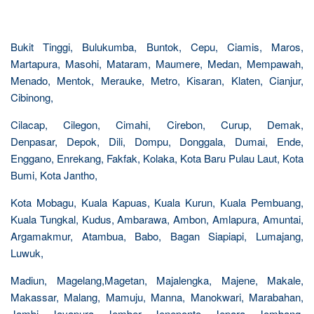
Bukit Tinggi, Bulukumba, Buntok, Cepu, Ciamis, Maros,
Martapura, Masohi, Mataram, Maumere, Medan, Mempawah,
Menado, Mentok, Merauke, Metro, Kisaran, Klaten, Cianjur,
Cibinong,
Cilacap, Cilegon, Cimahi, Cirebon, Curup, Demak,
Denpasar, Depok, Dili, Dompu, Donggala, Dumai, Ende,
Enggano, Enrekang, Fakfak, Kolaka, Kota Baru Pulau Laut, Kota
Bumi, Kota Jantho,
Kota Mobagu, Kuala Kapuas, Kuala Kurun, Kuala Pembuang,
Kuala Tungkal, Kudus, Ambarawa, Ambon, Amlapura, Amuntai,
Argamakmur, Atambua, Babo, Bagan Siapiapi, Lumajang,
Luwuk,
Madiun, Magelang,Magetan, Majalengka, Majene, Makale,
Makassar, Malang, Mamuju, Manna, Manokwari, Marabahan,
Jambi, Jayapura, Jember, Jeneponto, Jepara, Jombang,