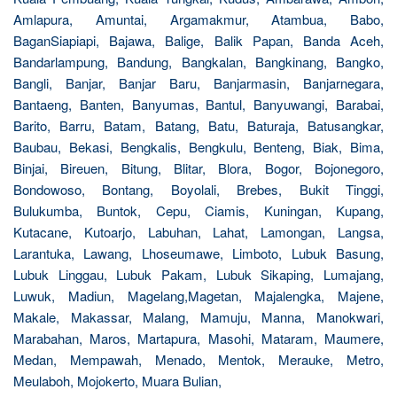
Amlapura, Amuntai, Argamakmur, Atambua, Babo,
BaganSiapiapi, Bajawa, Balige, Balik Papan, Banda Aceh,
Bandarlampung, Bandung, Bangkalan, Bangkinang, Bangko,
Bangli, Banjar, Banjar Baru, Banjarmasin, Banjarnegara,
Bantaeng, Banten, Banyumas, Bantul, Banyuwangi, Barabai,
Barito, Barru, Batam, Batang, Batu, Baturaja, Batusangkar,
Baubau, Bekasi, Bengkalis, Bengkulu, Benteng, Biak, Bima,
Binjai, Bireuen, Bitung, Blitar, Blora, Bogor, Bojonegoro,
Bondowoso, Bontang, Boyolali, Brebes, Bukit Tinggi,
Bulukumba, Buntok, Cepu, Ciamis, Kuningan, Kupang,
Kutacane, Kutoarjo, Labuhan, Lahat, Lamongan, Langsa,
Larantuka, Lawang, Lhoseumawe, Limboto, Lubuk Basung,
Lubuk Linggau, Lubuk Pakam, Lubuk Sikaping, Lumajang,
Luwuk, Madiun, Magelang,Magetan, Majalengka, Majene,
Makale, Makassar, Malang, Mamuju, Manna, Manokwari,
Marabahan, Maros, Martapura, Masohi, Mataram, Maumere,
Medan, Mempawah, Menado, Mentok, Merauke, Metro,
Meulaboh, Mojokerto, Muara Bulian,