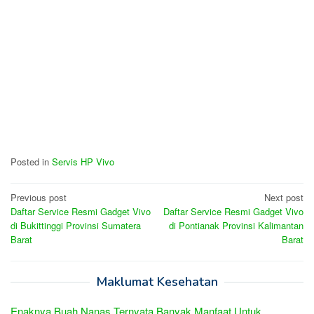
Posted in
Servis HP Vivo
Post
Previous post
Next post
Daftar Service Resmi Gadget Vivo
Daftar Service Resmi Gadget Vivo
navigation
di Bukittinggi Provinsi Sumatera
di Pontianak Provinsi Kalimantan
Barat
Barat
Maklumat Kesehatan
Enaknya Buah Nanas Ternyata Banyak Manfaat Untuk