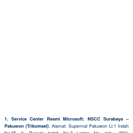
1. Service Center Resmi Microsoft: NSCC Surabaya –
Pakuwon (Trikomsel)
. Alamat: Supermal Pakuwon Lt.1 Indah
No.95 Jl. Puncak Indah No.2 Lontar. No. telp.: (031)