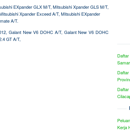
subishi EXpander GLX M/T, Mitsubishi Xpander GLS M/T,
Mitsubishi Xpander Exceed A/T, Mitsubishi EXpander
imate A/T.
 2012, Galant New V6 DOHC A/T, Galant New V6 DOHC
.4 GT A/T,
Daftar
Samari
Daftar
Provin
Daftar
Cilaca
Peluan
Kerja 