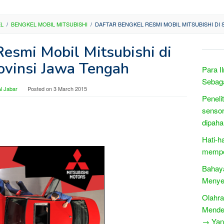
EL
/
BENGKEL MOBIL MITSUBISHI
/
DAFTAR BENGKEL RESMI MOBIL MITSUBISHI DI
Resmi Mobil Mitsubishi di
ovinsi Jawa Tengah
Para I
Sebag
l Jabar
Posted on
3 March 2015
Peneli
sensor
dipah
Hati-h
mempe
Bahaya
Menye
Olahra
Mende
→ Yang