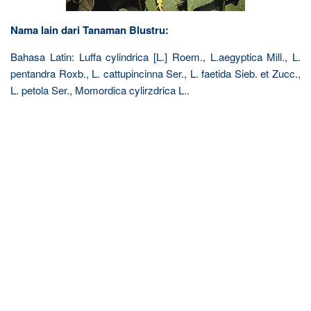
Nama lain dari Tanaman Blustru:
Bahasa Latin: Luffa cylindrica [L.] Roem., L.aegyptica Mill., L.
pentandra Roxb., L. cattupincinna Ser., L. faetida Sieb. et Zucc.,
L. petola Ser., Momordica cylirzdrica L..