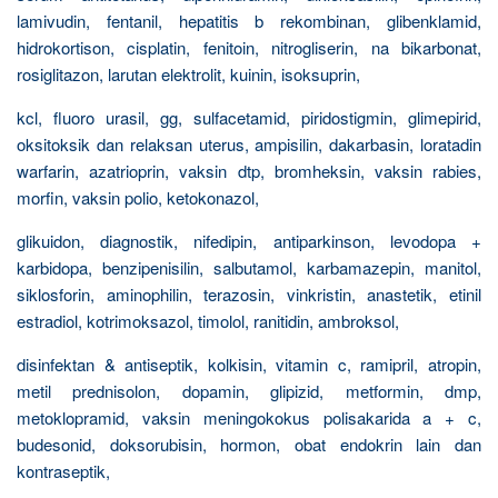
lamivudin, fentanil, hepatitis b rekombinan, glibenklamid,
hidrokortison, cisplatin, fenitoin, nitrogliserin, na bikarbonat,
rosiglitazon, larutan elektrolit, kuinin, isoksuprin,
kcl, fluoro urasil, gg, sulfacetamid, piridostigmin, glimepirid,
oksitoksik dan relaksan uterus, ampisilin, dakarbasin, loratadin
warfarin, azatrioprin, vaksin dtp, bromheksin, vaksin rabies,
morfin, vaksin polio, ketokonazol,
glikuidon, diagnostik, nifedipin, antiparkinson, levodopa +
karbidopa, benzipenisilin, salbutamol, karbamazepin, manitol,
siklosforin, aminophilin, terazosin, vinkristin, anastetik, etinil
estradiol, kotrimoksazol, timolol, ranitidin, ambroksol,
disinfektan & antiseptik, kolkisin, vitamin c, ramipril, atropin,
metil prednisolon, dopamin, glipizid, metformin, dmp,
metoklopramid, vaksin meningokokus polisakarida a + c,
budesonid, doksorubisin, hormon, obat endokrin lain dan
kontraseptik,