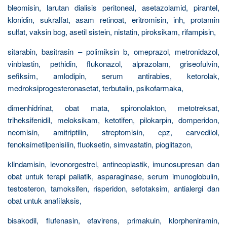
bleomisin, larutan dialisis peritoneal, asetazolamid, pirantel,
klonidin, sukralfat, asam retinoat, eritromisin, inh, protamin
sulfat, vaksin bcg, asetil sistein, nistatin, piroksikam, rifampisin,
sitarabin, basitrasin – polimiksin b, omeprazol, metronidazol,
vinblastin, pethidin, flukonazol, alprazolam, griseofulvin,
sefiksim, amlodipin, serum antirabies, ketorolak,
medroksiprogesteronasetat, terbutalin, psikofarmaka,
dimenhidrinat, obat mata, spironolakton, metotreksat,
triheksifenidil, meloksikam, ketotifen, pilokarpin, domperidon,
neomisin, amitriptilin, streptomisin, cpz, carvedilol,
fenoksimetilpenisilin, fluoksetin, simvastatin, pioglitazon,
klindamisin, levonorgestrel, antineoplastik, imunosupresan dan
obat untuk terapi paliatik, asparaginase, serum imunoglobulin,
testosteron, tamoksifen, risperidon, sefotaksim, antialergi dan
obat untuk anafilaksis,
bisakodil, flufenasin, efavirens, primakuin, klorpheniramin,