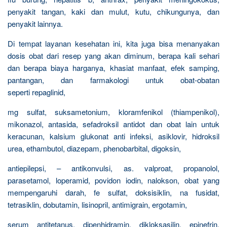
penyakit tangan, kaki dan mulut, kutu, chikungunya, dan
penyakit lainnya.
Di tempat layanan kesehatan ini, kita juga bisa menanyakan
dosis obat dari resep yang akan diminum, berapa kali sehari
dan berapa biaya harganya, khasiat manfaat, efek samping,
pantangan, dan farmakologi untuk obat-obatan
seperti repaglinid,
mg sulfat, suksametonium, kloramfenikol (thiampenikol),
mikonazol, antasida, sefadroksil antidot dan obat lain untuk
keracunan, kalsium glukonat anti infeksi, asiklovir, hidroksil
urea, ethambutol, diazepam, phenobarbital, digoksin,
antiepilepsi, – antikonvulsi, as. valproat, propanolol,
parasetamol, loperamid, povidon iodin, nalokson, obat yang
mempengaruhi darah, fe sulfat, doksisiklin, na fusidat,
tetrasiklin, dobutamin, lisinopril, antimigrain, ergotamin,
serum antitetanus, dipenhidramin, dikloksasilin, epinefrin,