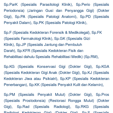
Sp.ParK (Spesialis Parasitologi Klinik), Sp.Perio (Spesialis
Periodonsia) (Jaringan Gusi dan Penyangga Gigi) (Dokter
Gigi), Sp.PA (Spesialis Patologi Anatomi), Sp.PD (Spesialis
Penyakit Dalam), Sp.PK (Spesialis Patologi Klinik),
Sp.F (Spesialis Kedokteran Forensik & Medikolegal), Sp.FK
(Spesialis Farmakologi Klinik), Sp.GK (Spesialis Gizi
Klinik), Sp.JP (Spesialis Jantung dan Pembuluh
Darah), Sp.KFR (Spesialis Kedokteran Fisik dan
Rehabilitasi dahulu Spesialis Rehabilitasi Medik) (Sp.RM),
Sp.KG (Spesialis Konservasi Gigi (Dokter Gigi), Sp.KGA
(Spesialis Kedokteran Gigi Anak (Dokter Gigi), Sp.KJ (Spesialis
Kedokteran Jiwa atau Psikiatri), Sp.KP (Spesialis Kedokteran
Penerbangan), Sp.KK (Spesialis Penyakit Kulit dan Kelamin),
Sp.PM (Spesialis Penyakit Mulut) (Dokter Gigi), Sp.Pros
(Spesialis Prostodonsia) (Restorasi Rongga Mulut) (Dokter
Gigi), Sp.Rad (Spesialis Radiologi), Sp.RKG (Spesialis
Radiologi Kedokteran Gigi) (Dokter Gigi), Sp.S (Spesialis