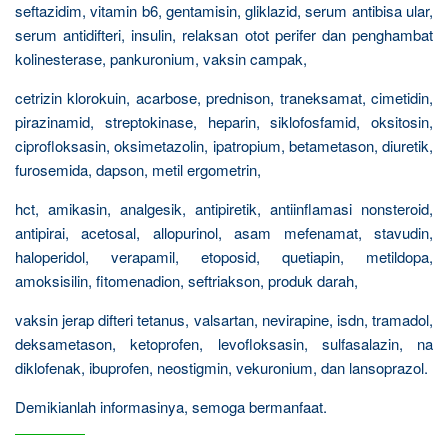
seftazidim, vitamin b6, gentamisin, gliklazid, serum antibisa ular,
serum antidifteri, insulin, relaksan otot perifer dan penghambat
kolinesterase, pankuronium, vaksin campak,
cetrizin klorokuin, acarbose, prednison, traneksamat, cimetidin,
pirazinamid, streptokinase, heparin, siklofosfamid, oksitosin,
ciprofloksasin, oksimetazolin, ipatropium, betametason, diuretik,
furosemida, dapson, metil ergometrin,
hct, amikasin, analgesik, antipiretik, antiinflamasi nonsteroid,
antipirai, acetosal, allopurinol, asam mefenamat, stavudin,
haloperidol, verapamil, etoposid, quetiapin, metildopa,
amoksisilin, fitomenadion, seftriakson, produk darah,
vaksin jerap difteri tetanus, valsartan, nevirapine, isdn, tramadol,
deksametason, ketoprofen, levofloksasin, sulfasalazin, na
diklofenak, ibuprofen, neostigmin, vekuronium, dan lansoprazol.
Demikianlah informasinya, semoga bermanfaat.