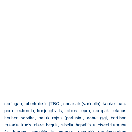
cacingan, tuberkulosis (TBC), cacar air (varicella), kanker paru-
paru, leukemia, konjungtivitis, rabies, lepra, campak, tetanus,
kanker serviks, batuk rejan (pertusis), cabut gigi, beri-beri,
malaria, kudis, diare, beguk, rubella, hepatitis a, disentri amuba,
flu burung, hepatitis b, anthrax, penyakit meningokokus,