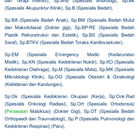
dan Terapi Intensif), Sp.And (Spesialis Andrologi), Sp.Ak
(Spesialis Akupunktur Klinik), Sp.B (Spesialis Bedah),
Sp.BA (Spesialis Bedah Anak), Sp.BM (Spesialis Bedah Mulut
dan Maksilofasial (Dokter gigi), Sp.BP-RE (Spesialis Bedah
Plastik Rekonstruksi dan Estetik), Sp.BS (Spesialis Bedah
Saraf), Sp.BTKV (Spesialis Bedah Toraks Kardiovaskuler),
Sp.EM (Spesialis Emergency Medic (Kedaruratan
Medik), Sp.KN (Spesialis Kedokteran Nuklir), Sp.KO (Spesialis
Kedokteran Olahraga), Sp.M (Spesialis Mata), Sp.MK (Spesialis
Mikrobiologi Klinik), Sp.OG (Spesialis Obstetri & Ginekologi
(Kebidanan dan Kandungan),
Sp.Ok (Spesialis Kedokteran Okupasi (Kerja), Sp.Onk.Rad
(Spesialis Onkologi Radiasi), Sp.Ort (Spesialis Ortodonsia)
(
Perawatan
Maloklusi) (Dokter Gigi), Sp.OT (Spesialis Bedah
Orthopaedi dan Traumatologi), Sp.P (Spesialis Pulmonologi dan
Kedokteran Respirasi) (Paru),