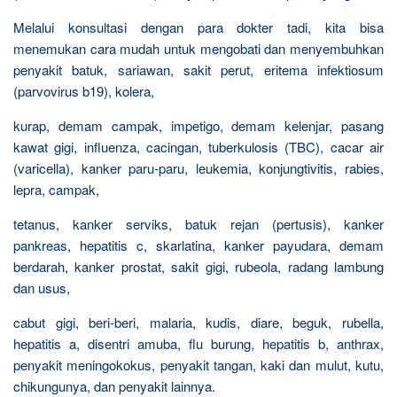
Melalui konsultasi dengan para dokter tadi, kita bisa
menemukan cara mudah untuk mengobati dan menyembuhkan
penyakit batuk, sariawan, sakit perut, eritema infektiosum
(parvovirus b19), kolera,
kurap, demam campak, impetigo, demam kelenjar, pasang
kawat gigi, influenza, cacingan, tuberkulosis (TBC), cacar air
(varicella), kanker paru-paru, leukemia, konjungtivitis, rabies,
lepra, campak,
tetanus, kanker serviks, batuk rejan (pertusis), kanker
pankreas, hepatitis c, skarlatina, kanker payudara, demam
berdarah, kanker prostat, sakit gigi, rubeola, radang lambung
dan usus,
cabut gigi, beri-beri, malaria, kudis, diare, beguk, rubella,
hepatitis a, disentri amuba, flu burung, hepatitis b, anthrax,
penyakit meningokokus, penyakit tangan, kaki dan mulut, kutu,
chikungunya, dan penyakit lainnya.