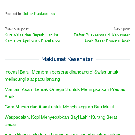
Posted in
Daftar Puskesmas
Post
Previous post
Next post
Kurs Valas dan Rupiah Hari Ini
Daftar Puskesmas di Kabupaten
navigation
Kamis 23 April 2015 Pukul 8.29
Aceh Besar Provinsi Aceh
Maklumat Kesehatan
Inovasi Baru, Membran berserat dirancang di Swiss untuk
melindungi alat pacu jantung
Manfaat Asam Lemak Omega 3 untuk Meningkatkan Prestasi
Anak
Cara Mudah dan Alami untuk Menghilangkan Bau Mulut
Waspadalah, Kopi Menyebabkan Bayi Lahir Kurang Berat
Badan
Berita Bagus, Moderna berencana mengembangkan vaksin