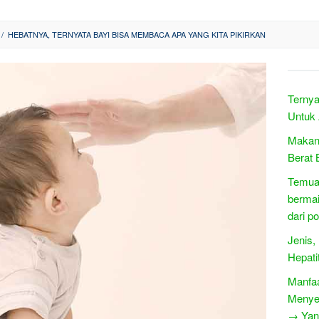
/
HEBATNYA, TERNYATA BAYI BISA MEMBACA APA YANG KITA PIKIRKAN
Ternya
Untuk
Makan
Berat
Temuan
berma
dari p
Jenis,
Hepati
Manfaa
Menye
→ Yang