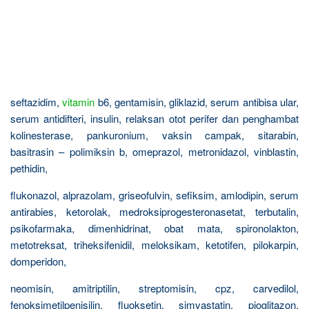
seftazidim,
vitamin
b6, gentamisin, gliklazid, serum antibisa ular,
serum antidifteri, insulin, relaksan otot perifer dan penghambat
kolinesterase, pankuronium, vaksin campak, sitarabin,
basitrasin – polimiksin b, omeprazol, metronidazol, vinblastin,
pethidin,
flukonazol, alprazolam, griseofulvin, sefiksim, amlodipin, serum
antirabies, ketorolak, medroksiprogesteronasetat, terbutalin,
psikofarmaka, dimenhidrinat, obat mata, spironolakton,
metotreksat, triheksifenidil, meloksikam, ketotifen, pilokarpin,
domperidon,
neomisin, amitriptilin, streptomisin, cpz, carvedilol,
fenoksimetilpenisilin, fluoksetin, simvastatin, pioglitazon,