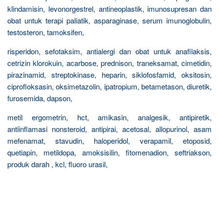
klindamisin, levonorgestrel, antineoplastik, imunosupresan dan
obat untuk terapi paliatik, asparaginase, serum imunoglobulin,
testosteron, tamoksifen,
risperidon, sefotaksim, antialergi dan obat untuk anafilaksis,
cetrizin klorokuin, acarbose, prednison, traneksamat, cimetidin,
pirazinamid, streptokinase, heparin, siklofosfamid, oksitosin,
ciprofloksasin, oksimetazolin, ipatropium, betametason, diuretik,
furosemida, dapson,
metil ergometrin, hct, amikasin, analgesik, antipiretik,
antiinflamasi nonsteroid, antipirai, acetosal, allopurinol, asam
mefenamat, stavudin, haloperidol, verapamil, etoposid,
quetiapin, metildopa, amoksisilin, fitomenadion, seftriakson,
produk darah , kcl, fluoro urasil,