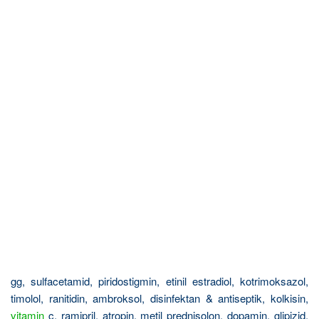
gg, sulfacetamid, piridostigmin, etinil estradiol, kotrimoksazol,
timolol, ranitidin, ambroksol, disinfektan & antiseptik, kolkisin,
vitamin
c, ramipril, atropin, metil prednisolon, dopamin, glipizid,