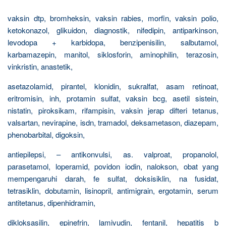
vaksin dtp, bromheksin, vaksin rabies, morfin, vaksin polio,
ketokonazol, glikuidon, diagnostik, nifedipin, antiparkinson,
levodopa + karbidopa, benzipenisilin, salbutamol,
karbamazepin, manitol, siklosforin, aminophilin, terazosin,
vinkristin, anastetik,
asetazolamid, pirantel, klonidin, sukralfat, asam retinoat,
eritromisin, inh, protamin sulfat, vaksin bcg, asetil sistein,
nistatin, piroksikam, rifampisin, vaksin jerap difteri tetanus,
valsartan, nevirapine, isdn, tramadol, deksametason, diazepam,
phenobarbital, digoksin,
antiepilepsi, – antikonvulsi, as. valproat, propanolol,
parasetamol, loperamid, povidon iodin, nalokson, obat yang
mempengaruhi darah, fe sulfat, doksisiklin, na fusidat,
tetrasiklin, dobutamin, lisinopril, antimigrain, ergotamin, serum
antitetanus, dipenhidramin,
dikloksasilin, epinefrin, lamivudin, fentanil, hepatitis b