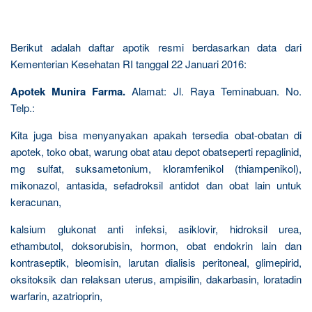
Berikut adalah daftar apotik resmi berdasarkan data dari
Kementerian Kesehatan RI tanggal 22 Januari 2016:
Apotek Munira Farma.
Alamat: Jl. Raya Teminabuan. No.
Telp.:
Kita juga bisa menyanyakan apakah tersedia obat-obatan di
apotek, toko obat, warung obat atau depot obatseperti repaglinid,
mg sulfat, suksametonium, kloramfenikol (thiampenikol),
mikonazol, antasida, sefadroksil antidot dan obat lain untuk
keracunan,
kalsium glukonat anti infeksi, asiklovir, hidroksil urea,
ethambutol, doksorubisin, hormon, obat endokrin lain dan
kontraseptik, bleomisin, larutan dialisis peritoneal, glimepirid,
oksitoksik dan relaksan uterus, ampisilin, dakarbasin, loratadin
warfarin, azatrioprin,