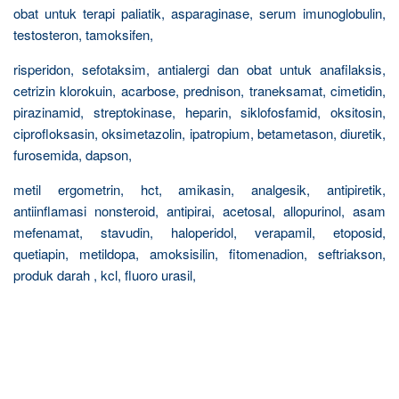
obat untuk terapi paliatik, asparaginase, serum imunoglobulin,
testosteron, tamoksifen,
risperidon, sefotaksim, antialergi dan obat untuk anafilaksis,
cetrizin klorokuin, acarbose, prednison, traneksamat, cimetidin,
pirazinamid, streptokinase, heparin, siklofosfamid, oksitosin,
ciprofloksasin, oksimetazolin, ipatropium, betametason, diuretik,
furosemida, dapson,
metil ergometrin, hct, amikasin, analgesik, antipiretik,
antiinflamasi nonsteroid, antipirai, acetosal, allopurinol, asam
mefenamat, stavudin, haloperidol, verapamil, etoposid,
quetiapin, metildopa, amoksisilin, fitomenadion, seftriakson,
produk darah , kcl, fluoro urasil,