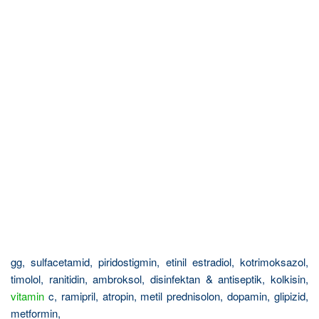
gg, sulfacetamid, piridostigmin, etinil estradiol, kotrimoksazol,
timolol, ranitidin, ambroksol, disinfektan & antiseptik, kolkisin,
vitamin
c, ramipril, atropin, metil prednisolon, dopamin, glipizid,
metformin,