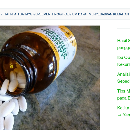
/
HATI-HATI BAHAYA, SUPLEMEN TINGGI KALSIUM DAPAT MENYEBABKAN KEMATIAN 
Hasil 
penggu
Ibu O
Kekur
Analis
Sepeda
Tips 
pada B
Ketika
→ Yang