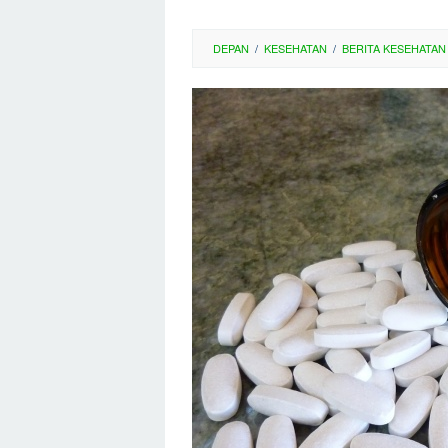
DEPAN
/
KESEHATAN
/
BERITA KESEHATAN