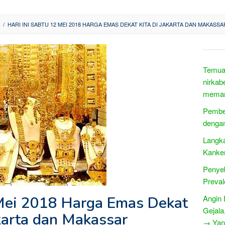
/
HARI INI SABTU 12 MEI 2018 HARGA EMAS DEKAT KITA DI JAKARTA DAN MAKASSA
Temuan
nirkab
memant
Pember
denga
Langka
Kanke
Penyeb
Preva
 Mei 2018 Harga Emas Dekat
Angin 
Gejala
akarta dan Makassar
→ Yang