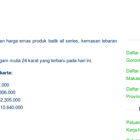
ngan harga emas produk batik all series, kemasan lebaran
Daftar
Goront
am mulia 24 karat yang terbaru pada hari ini.
Daftar
karta:
Makass
.000
Daftar
306.000
Provin
2.305.000
10.640.000
Peluan
Kerja 