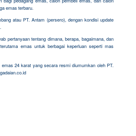
n bagi pedagang emas, calon pembeli emas, dan calon
rga emas terbaru.
mbang atau PT. Antam (persero), dengan kondisi update
.
wab pertanyaan tentang dimana, berapa, bagaimana, dan
terutama emas untuk berbagai keperluan seperti mas
ta emas 24 karat yang secara resmi diumumkan oleh PT.
gadaian.co.id