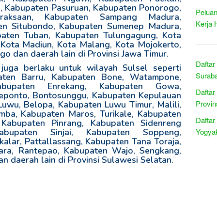
 Kabupaten Pasuruan, Kabupaten Ponorogo,
Peluan
Kraksaan, Kabupaten Sampang Madura,
Kerja 
ten Situbondo, Kabupaten Sumenep Madura,
paten Tuban, Kabupaten Tulungagung, Kota
i, Kota Madiun, Kota Malang, Kota Mojokerto,
o dan daerah lain di Provinsi Jawa Timur.
Daftar
uga berlaku untuk wilayah Sulsel seperti
Suraba
aten Barru, Kabupaten Bone, Watampone,
abupaten Enrekang, Kabupaten Gowa,
Daftar
eponto, Bontosunggu, Kabupaten Kepulauan
Provin
Luwu, Belopa, Kabupaten Luwu Timur, Malili,
ba, Kabupaten Maros, Turikale, Kabupaten
Daftar
Kabupaten Pinrang, Kabupaten Sidenreng
abupaten Sinjai, Kabupaten Soppeng,
Yogyak
lar, Pattallassang, Kabupaten Tana Toraja,
ara, Rantepao, Kabupaten Wajo, Sengkang,
n daerah lain di Provinsi Sulawesi Selatan.
R
e
l
a
t