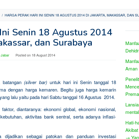
/
HARGA PERAK HARI INI SENIN 18 AGUSTUS 2014 DI JAKARTA, MAKASSAR, DAN S
 Ini Senin 18 Agustus 2014
Makassar, dan Surabaya
Manfa
Dehidr
 Jabar
Posted on
18 August 2014
Manfaa
Aman
Peneli
ak batangan
(silver bar)
untuk hari ini Senin tanggal 18
Mence
ma dengan harga kemaren. Begitu juga harga kemarin
Prema
 yang lalu yaitu pada hari Sabtu tanggal 16 Agustus 2014.
Lansia
faktor, diantaranya: ekonomi global, ekonomi nasional,
mental 
ebutuhan, aktivitas bank sentral, serta adanya inflasi-
Hati-h
Akiba
sa dijadikan sebagai patokan dan panduan investasi
→ Yang