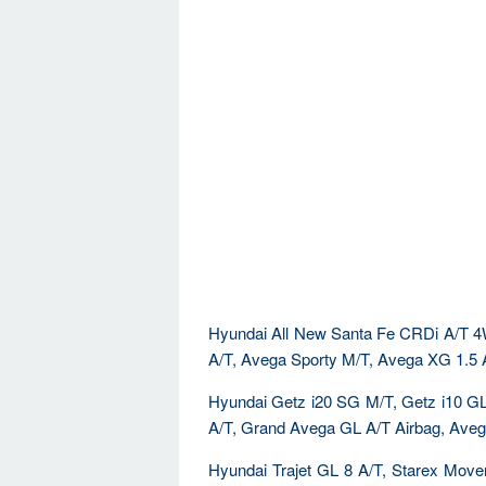
Hyundai All New Santa Fe CRDi A/T 
A/T, Avega Sporty M/T, Avega XG 1.5 
Hyundai Getz i20 SG M/T, Getz i10 G
A/T, Grand Avega GL A/T Airbag, Avega
Hyundai Trajet GL 8 A/T, Starex Move