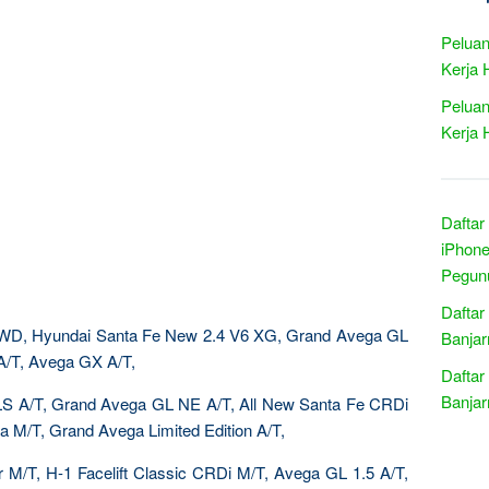
Peluan
Kerja 
Peluan
Kerja 
Daftar
iPhone
Pegun
Daftar
4WD, Hyundai Santa Fe New 2.4 V6 XG, Grand Avega GL
Banjar
A/T, Avega GX A/T,
Daftar
Banjar
LS A/T, Grand Avega GL NE A/T, All New Santa Fe CRDi
 M/T, Grand Avega Limited Edition A/T,
r M/T, H-1 Facelift Classic CRDi M/T, Avega GL 1.5 A/T,