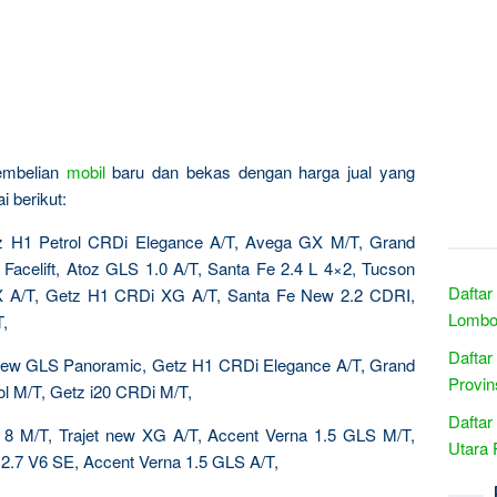
pembelian
mobil
baru dan bekas dengan harga jual yang
 berikut:
tz H1 Petrol CRDi Elegance A/T, Avega GX M/T, Grand
 Facelift, Atoz GLS 1.0 A/T, Santa Fe 2.4 L 4×2, Tucson
Daftar
GX A/T, Getz H1 CRDi XG A/T, Santa Fe New 2.2 CDRI,
Lombok
,
Daftar
New GLS Panoramic, Getz H1 CRDi Elegance A/T, Grand
Provin
ol M/T, Getz i20 CRDi M/T,
Daftar
 8 M/T, Trajet new XG A/T, Accent Verna 1.5 GLS M/T,
Utara 
 2.7 V6 SE, Accent Verna 1.5 GLS A/T,