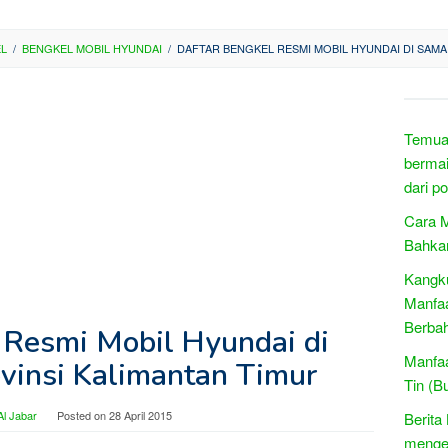
EL
/
BENGKEL MOBIL HYUNDAI
/
DAFTAR BENGKEL RESMI MOBIL HYUNDAI DI SAMA
Temuan
berma
dari p
Cara M
Bahkan
Kangku
Manfaa
Berba
 Resmi Mobil Hyundai di
Manfaa
vinsi Kalimantan Timur
Tin (B
l Jabar
Posted on
28 April 2015
Berita
menge