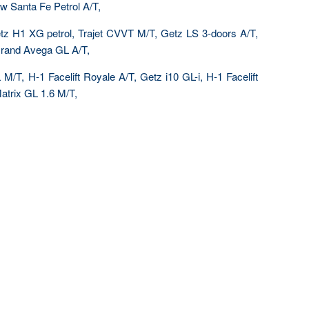
w Santa Fe Petrol A/T,
z H1 XG petrol, Trajet CVVT M/T, Getz LS 3-doors A/T,
rand Avega GL A/T,
/T, H-1 Facelift Royale A/T, Getz i10 GL-i, H-1 Facelift
atrix GL 1.6 M/T,