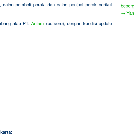
calon pembeli perak, dan calon penjual perak berikut
beperg
→ Yang
ambang atau PT.
Antam
(persero), dengan kondisi update
karta: