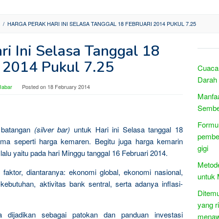
/
HARGA PERAK HARI INI SELASA TANGGAL 18 FEBRUARI 2014 PUKUL 7.25
ri Ini Selasa Tanggal 18
i 2014 Pukul 7.25
Cuaca
Darah
Jabar
Posted on
18 February 2014
Manfaa
Sembel
Formul
k batangan
(silver bar)
untuk Hari ini Selasa tanggal 18
pemben
ama seperti harga kemaren. Begitu juga harga kemarin
gigi
alu yaitu pada hari Minggu tanggal 16 Februari 2014.
Metode
faktor, diantaranya: ekonomi global, ekonomi nasional,
untuk 
ebutuhan, aktivitas bank sentral, serta adanya inflasi-
Ditemu
yang r
sa dijadikan sebagai patokan dan panduan investasi
menaw