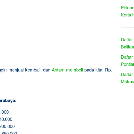
Peluan
Kerja 
Daftar
Balikp
Daftar
Pontia
 ingin menjual kembali, dan
Antam
membeli
pada kita: Rp.
Daftar
Makasa
urabaya:
.000
40.000
200.000
.850.000