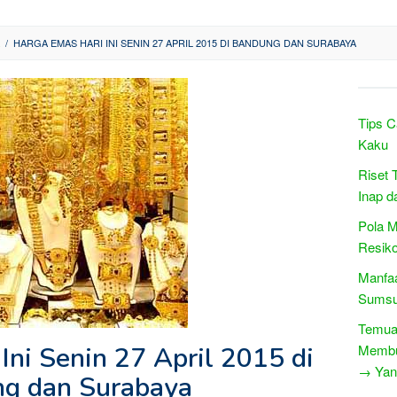
/
HARGA EMAS HARI INI SENIN 27 APRIL 2015 DI BANDUNG DAN SURABAYA
Tips 
Kaku
Riset 
Inap 
Pola 
Resiko
Manfaa
Sumsu
Temua
Ini Senin 27 April 2015 di
Membu
→ Yang
g dan Surabaya