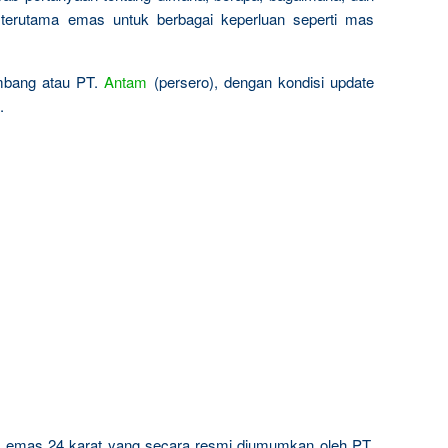
terutama emas untuk berbagai keperluan seperti mas
ambang atau PT.
Antam
(persero), dengan kondisi update
.
ta emas 24 karat yang secara resmi diumumkan oleh PT.