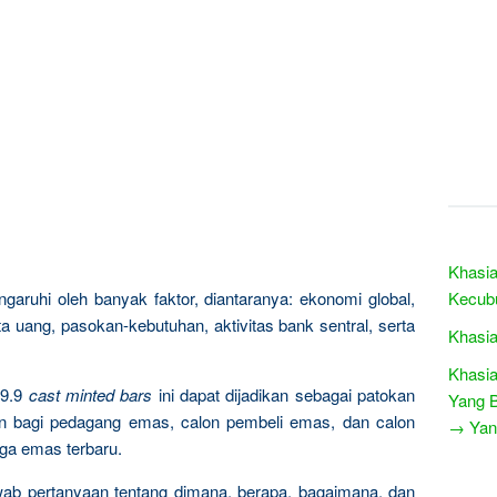
Khasia
garuhi oleh banyak faktor, diantaranya: ekonomi global,
Kecub
a uang, pasokan-kebutuhan, aktivitas bank sentral, serta
Khasia
Khasia
9.9
cast minted bars
ini dapat dijadikan sebagai patokan
Yang B
n bagi pedagang emas, calon pembeli emas, dan calon
→ Yang
rga emas terbaru.
wab pertanyaan tentang dimana, berapa, bagaimana, dan