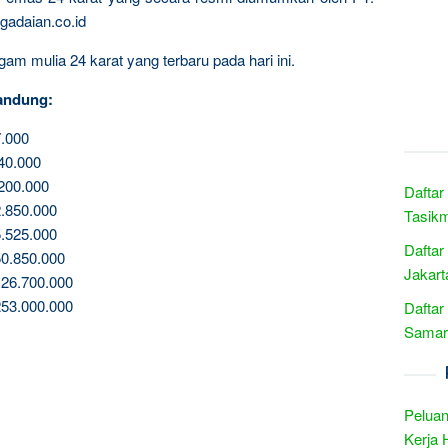
gadaian.co.id
am mulia 24 karat yang terbaru pada hari ini.
andung:
.000
40.000
200.000
Daftar
.850.000
Tasikm
.525.000
Daftar
0.850.000
Jakart
26.700.000
53.000.000
Daftar
Samari
Peluan
Kerja 