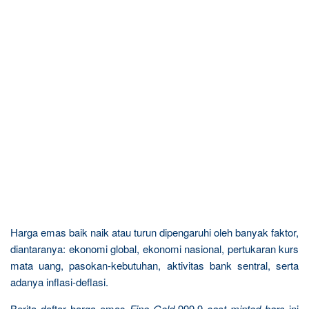
Harga emas baik naik atau turun dipengaruhi oleh banyak faktor,
diantaranya: ekonomi global, ekonomi nasional, pertukaran kurs
mata uang, pasokan-kebutuhan, aktivitas bank sentral, serta
adanya inflasi-deflasi.
Berita daftar harga emas
Fine Gold
999.9
cast minted bars
ini