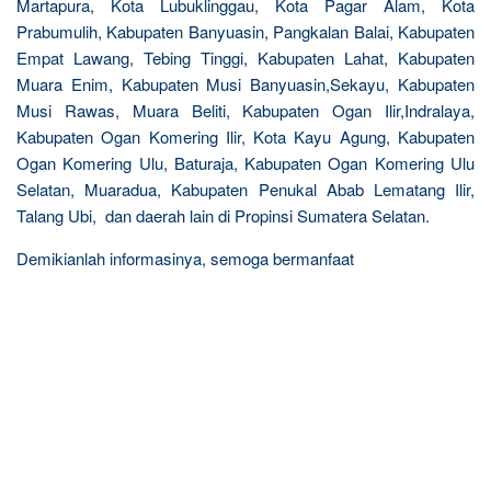
Martapura, Kota Lubuklinggau, Kota Pagar Alam, Kota
Prabumulih, Kabupaten Banyuasin, Pangkalan Balai, Kabupaten
Empat Lawang, Tebing Tinggi, Kabupaten Lahat, Kabupaten
Muara Enim, Kabupaten Musi Banyuasin,Sekayu, Kabupaten
Musi Rawas, Muara Beliti, Kabupaten Ogan Ilir,Indralaya,
Kabupaten Ogan Komering Ilir, Kota Kayu Agung, Kabupaten
Ogan Komering Ulu, Baturaja, Kabupaten Ogan Komering Ulu
Selatan, Muaradua, Kabupaten Penukal Abab Lematang Ilir,
Talang Ubi, dan daerah lain di Propinsi Sumatera Selatan.
Demikianlah informasinya, semoga bermanfaat
R
e
l
a
t
e
d
p
o
s