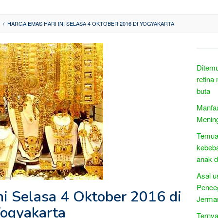
/
HARGA EMAS HARI INI SELASA 4 OKTOBER 2016 DI YOGYAKARTA
Ditemu
retina
buta
Manfaa
Mening
Temuan
kebeba
anak d
Asal u
Pence
ni Selasa 4 Oktober 2016 di
Jerma
ogyakarta
Ternya