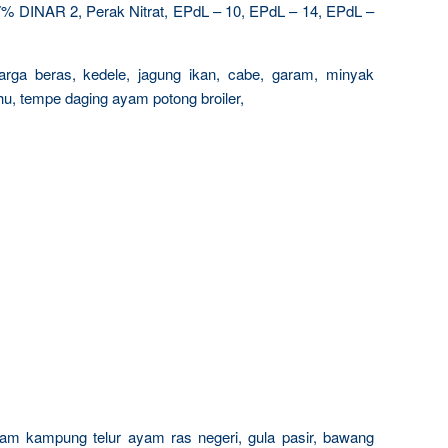
 DINAR 2, Perak Nitrat, EPdL – 10, EPdL – 14, EPdL –
arga beras, kedele, jagung ikan, cabe, garam, minyak
ahu, tempe daging ayam potong broiler,
ayam kampung telur ayam ras negeri, gula pasir, bawang