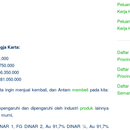
Peluan
Kerja 
Peluan
Kerja 
gja Karta:
Daftar
.000
Provin
750.000
Daftar
6.350.000
Provin
81.050.000
Daftar
kita ingin menjual kembali, dan Antam
membeli
pada kita:
Semar
pengaruhi dan dipengaruhi oleh industri
produk
lainnya
 murni,
AR 1, FG DINAR 2, Au 91,7% DINAR ¼, Au 91,7%