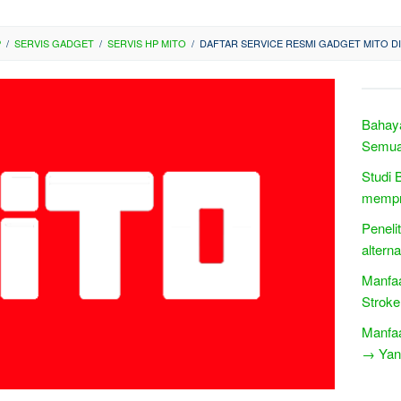
P
/
SERVIS GADGET
/
SERVIS HP MITO
/
DAFTAR SERVICE RESMI GADGET MITO D
Bahaya
Semua
Studi 
mempro
Peneli
altern
Manfaa
Stroke
Manfaa
→ Yang