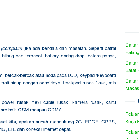
Daftar
n
(complain)
jika ada kendala dan masalah. Seperti batrai
Palang
hilang dan tersedot, battery sering drop, batere panas,
Daftar
Barat 
am, bercak-bercak atau noda pada LCD, keypad /keyboard
Daftar
u mati-hidup dengan sendirinya, trackpad rusak / aus, mic
Makass
C) power rusak, flexi cable rusak, kamera rusak, kartu
 Card baik GSM maupun CDMA.
Peluan
Kerja 
ponsel kita, apakah sudah mendukung 2G, EDGE, GPRS,
 LTE dan koneksi internet cepat.
Peluan