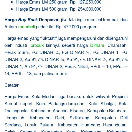
Harga Emas LM 250 gram: Rp. 127.250.000
Harga Emas LM 500 gram: Rp. 254.300.000
Harga
Buy Back
Denpasar
,
jika kita ingin menjual kembali, dan
Antam
membeli
pada kita: Rp. 472.000 per gram.
Harga emas yang fluktuatif juga mempengaruhi dan dipengaruhi
oleh industri
produk
lainnya seperti harga
Dirham
, Chamsah,
Perak murni, FG DINAR ¼, FG DINAR ½, FG DINAR 1, FG
DINAR 2, Au 91,7% DINAR ¼, Au 91,7% DINAR ½, Au 91,7%
DINAR 1, Au 91,7% DINAR 2, Perak Nitrat, EPdL – 10, EPdL –
14, EPdL – 18, dan platina murni.
Catatan:
Harga Emas Kota Medan juga berlaku untuk wilayah Propinsi
Sumut seperti Kota Padangsidempuan, Kota Sibolga, Kota
Tanjungbalai, Kabupaten Asahan, Kisaran, Kabupaten Batubara,
Limapuluh, Kabupaten Dairi, Sidikalang, Kabupaten Deli
Serdang, Lubuk Pakam, Kabupaten Humbang Hasundutan,
Dolok Sanggul, Kabupaten Karo, Kabanjahe, Kabupaten