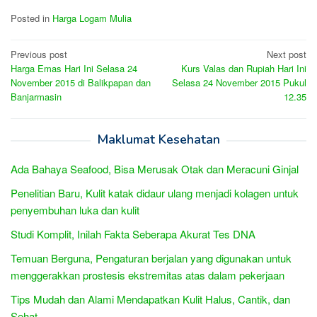
Posted in
Harga Logam Mulia
Post
Previous post
Next post
Harga Emas Hari Ini Selasa 24
Kurs Valas dan Rupiah Hari Ini
navigation
November 2015 di Balikpapan dan
Selasa 24 November 2015 Pukul
Banjarmasin
12.35
Maklumat Kesehatan
Ada Bahaya Seafood, Bisa Merusak Otak dan Meracuni Ginjal
Penelitian Baru, Kulit katak didaur ulang menjadi kolagen untuk
penyembuhan luka dan kulit
Studi Komplit, Inilah Fakta Seberapa Akurat Tes DNA
Temuan Berguna, Pengaturan berjalan yang digunakan untuk
menggerakkan prostesis ekstremitas atas dalam pekerjaan
Tips Mudah dan Alami Mendapatkan Kulit Halus, Cantik, dan
Sehat