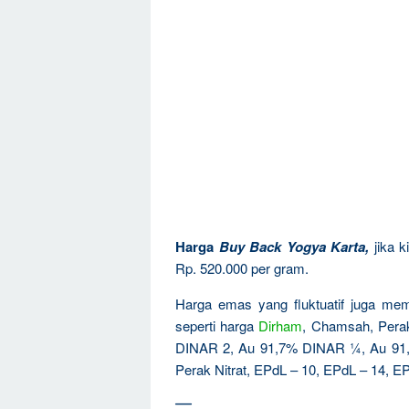
Harga
Buy Back Yogya Karta
,
jika 
Rp. 520.000 per gram.
Harga emas yang fluktuatif juga mem
seperti harga
Dirham
, Chamsah, Per
DINAR 2, Au 91,7% DINAR ¼, Au 91
Perak Nitrat, EPdL – 10, EPdL – 14, EP
—