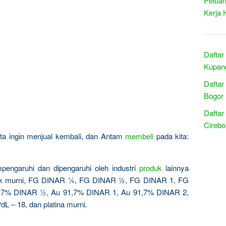
Peluan
Kerja 
Daftar
Kupan
Daftar
Bogor 
Daftar
Cirebo
kita ingin menjual kembali, dan Antam
membeli
pada kita:
pengaruhi dan dipengaruhi oleh industri
produk
lainnya
ak murni, FG DINAR ¼, FG DINAR ½, FG DINAR 1, FG
,7% DINAR ½, Au 91,7% DINAR 1, Au 91,7% DINAR 2,
dL – 18, dan platina murni.