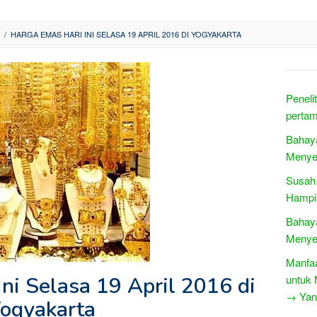
/
HARGA EMAS HARI INI SELASA 19 APRIL 2016 DI YOGYAKARTA
Peneli
pertam
Bahaya
Menye
Susah 
Hampir
Bahaya
Menye
Manfa
ni Selasa 19 April 2016 di
untuk 
→ Yang
ogyakarta