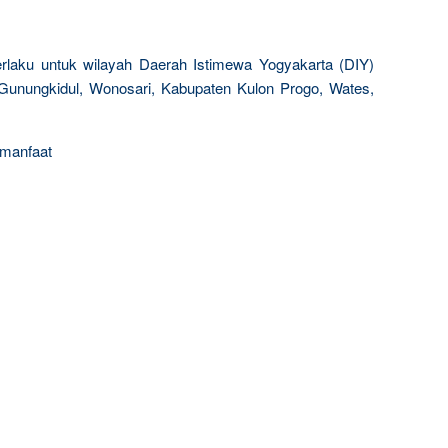
rlaku untuk wilayah Daerah Istimewa Yogyakarta (DIY)
 Gunungkidul, Wonosari, Kabupaten Kulon Progo, Wates,
rmanfaat
R
e
l
a
t
e
d
p
o
s
t
s
: