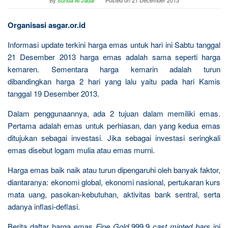
By
Sunda Al Jabar
Posted on
21 December 2013
Organisasi asgar.or.id
Informasi update terkini harga emas untuk hari ini Sabtu tanggal
21 Desember 2013 harga emas adalah sama seperti harga
kemaren. Sementara harga kemarin adalah turun
dibandingkan harga 2 hari yang lalu yaitu pada hari Kamis
tanggal 19 Desember 2013.
Dalam penggunaannya, ada 2 tujuan dalam memiliki emas.
Pertama adalah emas untuk perhiasan, dan yang kedua emas
ditujukan sebagai investasi. Jika sebagai investasi seringkali
emas disebut logam mulia atau emas murni.
Harga emas baik naik atau turun dipengaruhi oleh banyak faktor,
diantaranya: ekonomi global, ekonomi nasional, pertukaran kurs
mata uang, pasokan-kebutuhan, aktivitas bank sentral, serta
adanya inflasi-deflasi.
Berita daftar harga emas
Fine Gold
999.9
cast minted bars
ini