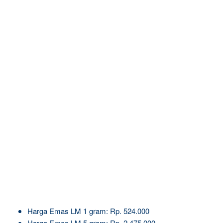
Harga Emas LM 1 gram: Rp. 524.000
Harga Emas LM 5 gram: Rp. 2.475.000