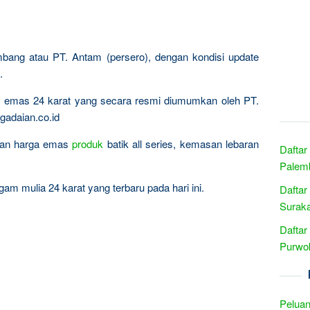
mbang atau PT. Antam (persero), dengan kondisi update
.
ta emas 24 karat yang secara resmi diumumkan oleh PT.
gadaian.co.id
ingan harga emas
produk
batik all series, kemasan lebaran
Daftar
Palemb
am mulia 24 karat yang terbaru pada hari ini.
Daftar
Suraka
Daftar
Purwok
Peluan