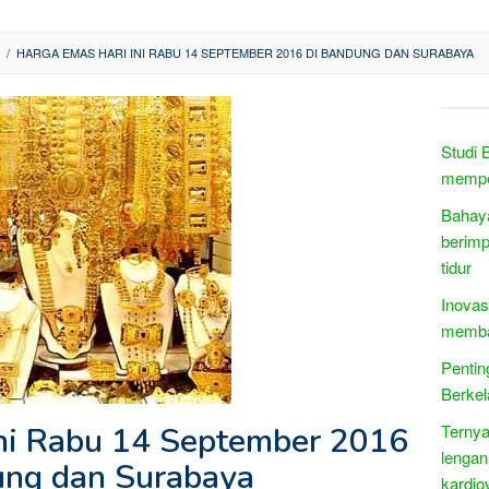
/
HARGA EMAS HARI INI RABU 14 SEPTEMBER 2016 DI BANDUNG DAN SURABAYA
Studi 
mempen
Bahaya
berimp
tidur
Inovas
memban
Pentin
Berkel
ni Rabu 14 September 2016
Ternya
lengan
ung dan Surabaya
kardio