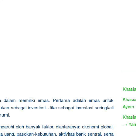
Khasia
Khasia
n dalam memiliki emas. Pertama adalah emas untuk
Ayam
kan sebagai investasi. Jika sebagai investasi seringkali
urni.
Khasia
→ Yang
garuhi oleh banyak faktor, diantaranya: ekonomi global,
a uang, pasokan-kebutuhan, aktivitas bank sentral, serta