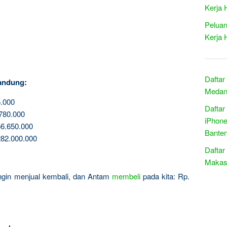
Kerja 
Peluan
Kerja 
Daftar
andung:
Medan 
.000
Daftar
780.000
iPhone
6.650.000
Bante
82.000.000
Daftar
Makass
 ingin menjual kembali, dan Antam
membeli
pada kita: Rp.