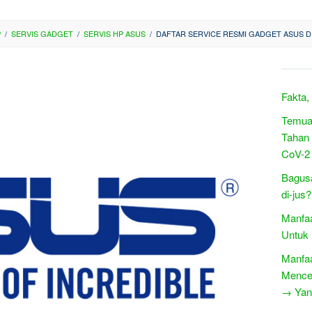
P
/
SERVIS GADGET
/
SERVIS HP ASUS
/
DAFTAR SERVICE RESMI GADGET ASUS DI
Fakta,
Temua
Tahan
CoV-2
Bagus
di-jus?
Manfaa
Untuk
Manfaa
Mence
→ Yang