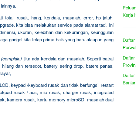
 lainnya.
Peluan
Kerja 
 total, rusak, hang, kendala, masalah, error, hp jatuh,
upgrade, kita bisa melakukan service pada alamat tadi. Ini
dimensi, ukuran, kelebihan dan kekurangan, keunggulan
jaga gadget kita tetap prima baik yang baru ataupun yang
Daftar
Purwak
Daftar
n
(complain)
jika ada kendala dan masalah. Seperti batrai
Provin
hilang dan tersedot, battery sering drop, batere panas,
layar,
Daftar
Banjar
CD, keypad /keyboard rusak dan tidak berfungsi, restart
ackpad rusak / aus, mic rusak, charger rusak, integrated
 rusak, kamera rusak, kartu memory microSD, masalah dual