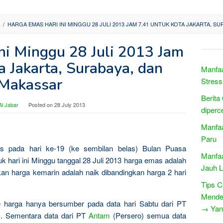
/
HARGA EMAS HARI INI MINGGU 28 JULI 2013 JAM 7.41 UNTUK KOTA JAKARTA, S
ni Minggu 28 Juli 2013 Jam
a Jakarta, Surabaya, dan
Manfa
Makassar
Stress
Berita
l Jabar
Posted on
28 July 2013
diperc
Manfaa
Paru
as pada hari ke-19 (ke sembilan belas) Bulan Puasa
Manfaa
 hari ini Minggu tanggal 28 Juli 2013 harga emas adalah
Jauh L
n harga kemarin adalah naik dibandingkan harga 2 hari
Tips C
Mende
te harga hanya bersumber pada data hari Sabtu dari PT
→ Yang
*. Sementara data dari PT
Antam
(Persero) semua data