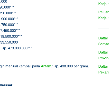
.000
Kerja 
20.000***
Peluan
790.000***
Kerja 
.900.000***
.750.000***
7.450.000***
18.500.000***
Daftar
33.550.000
Semar
 Rp. 473.000.000***
Daftar
Provin
ingin menjual kembali pada
Antam
:
Rp. 438.000 per gram.
Daftar
Pekanb
akassar: