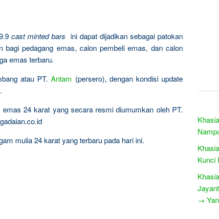
9.9
cast minted bars
ini dapat dijadikan sebagai patokan
n bagi pedagang emas, calon pembeli emas, dan calon
rga emas terbaru.
ambang atau PT.
Antam
(persero), dengan kondisi update
.
ta emas 24 karat yang secara resmi diumumkan oleh PT.
Khasia
gadaian.co.id
Namp
am mulia 24 karat yang terbaru pada hari ini.
Khasia
Kunci 
Khasia
Jayant
→ Yang