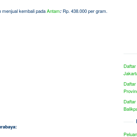
gin menjual kembali pada
Antam
:
Rp. 438.000 per gram.
Daftar
Jakart
Daftar
Provin
Daftar
Balikp
urabaya:
Peluan