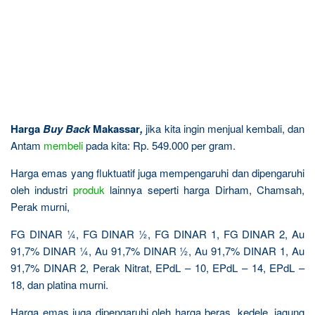
Harga
Buy Back
Makassar
,
jika kita ingin menjual kembali, dan
Antam
membeli
pada kita: Rp. 549.000 per gram.
Harga emas yang fluktuatif juga mempengaruhi dan dipengaruhi
oleh industri
produk
lainnya seperti harga Dirham, Chamsah,
Perak murni,
FG DINAR ¼, FG DINAR ½, FG DINAR 1, FG DINAR 2, Au
91,7% DINAR ¼, Au 91,7% DINAR ½, Au 91,7% DINAR 1, Au
91,7% DINAR 2, Perak Nitrat, EPdL – 10, EPdL – 14, EPdL –
18, dan platina murni.
Harga emas juga dipengaruhi oleh harga beras, kedele, jagung