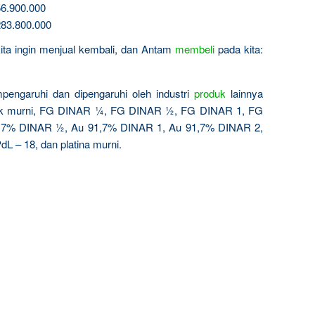
6.900.000
83.800.000
kita ingin menjual kembali, dan Antam
membeli
pada kita:
pengaruhi dan dipengaruhi oleh industri
produk
lainnya
rak murni, FG DINAR ¼, FG DINAR ½, FG DINAR 1, FG
,7% DINAR ½, Au 91,7% DINAR 1, Au 91,7% DINAR 2,
dL – 18, dan platina murni.