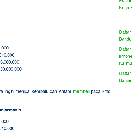
Peluan
Kerja 
Daftar
Bandun
.000
Daftar
810.000
iPhone
6.900.000
Kalim
83.800.000
Daftar
Banjar
kita ingin menjual kembali, dan Antam
membeli
pada kita:
njarmasin:
.000
810.000