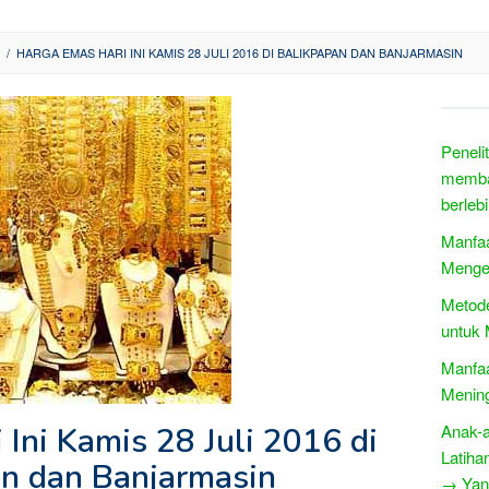
/
HARGA EMAS HARI INI KAMIS 28 JULI 2016 DI BALIKPAPAN DAN BANJARMASIN
Peneli
memba
berleb
Manfaa
Menge
Metode
untuk 
Manfaa
Menin
Ini Kamis 28 Juli 2016 di
Anak-
Latiha
n dan Banjarmasin
→ Yang